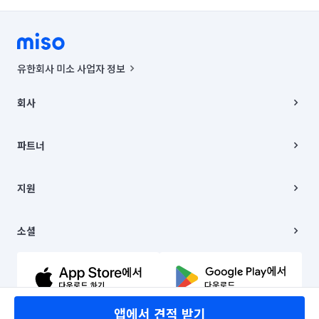
유한회사 미소 사업자 정보
사업자등록번호 : 291-87-00271 | 인허가번호 : 2016-3220163-14-5-
00019 |
회사
통신판매신고번호 : 2024-서울종로-1400(공정거래위원회 정보) |
대표이사 : CHING VICTOR COLUMBIA RHEE
회사소개
주소 | 본사: 서울특별시 종로구 율곡로 6(중학동, 트윈트리빌딩) B동 5층
채용
파트너
컨택센터 : 서울특별시 종로구 수송동 율곡로 24, 7층, 8층 미소
블로그
유한회사 미소는 통신판매중개자이며, 통신판매의 당사자가 아닙니다.
파트너 지원
상품, 상품정보, 거래에 관한 의무와 책임은 거래당사자에게 있습니다.
이사
지원
언론 보도 관련 문의:
contact@getmiso.com
이사 청소/입주 청소
대표번호: 1577-8808
고객센터
© 유한회사 미소. Miso, Inc. All Rights Reserved.
이용약관
소셜
개인정보처리방침
파트너 위치정보 이용약관
링크드인
문의하기
유튜브
앱에서 견적 받기