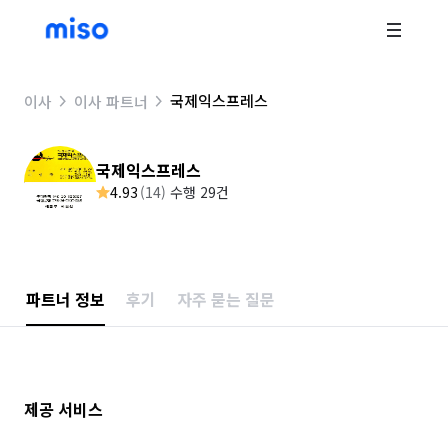
국제익스프레스
이사
이사 파트너
국제익스프레스
4.93
(
14
)
수행 29건
파트너 정보
후기
자주 묻는 질문
제공 서비스