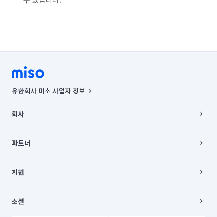
유한회사 미소 사업자 정보
사업자등록번호 : 291-87-00271 | 인허가번호 : 2016-3220163-14-5-
00019 |
회사
통신판매신고번호 : 2024-서울종로-1400(공정거래위원회 정보) |
대표이사 : CHING VICTOR COLUMBIA RHEE
회사소개
주소 | 본사: 서울특별시 종로구 율곡로 6(중학동, 트윈트리빌딩) B동 5층
채용
파트너
컨택센터 : 서울특별시 종로구 수송동 율곡로 24, 7층, 8층 미소
블로그
유한회사 미소는 통신판매중개자이며, 통신판매의 당사자가 아닙니다.
파트너 지원
상품, 상품정보, 거래에 관한 의무와 책임은 거래당사자에게 있습니다.
이사
지원
언론 보도 관련 문의:
contact@getmiso.com
이사 청소/입주 청소
대표번호: 1577-8808
고객센터
© 유한회사 미소. Miso, Inc. All Rights Reserved.
이용약관
소셜
개인정보처리방침