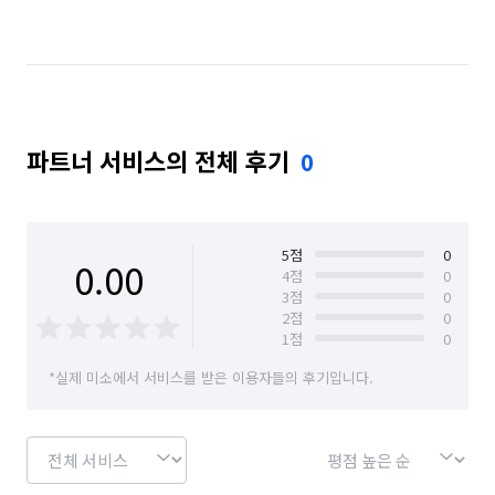
전북 전주시 완산구
전북 정읍시
전북 진안군
파트너 서비스의 전체 후기
0
5
점
0
0.00
4
점
0
3
점
0
2
점
0
1
점
0
*실제 미소에서 서비스를 받은 이용자들의 후기입니다.