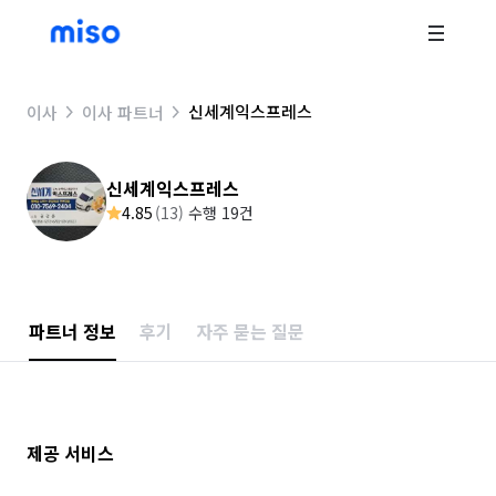
신세계익스프레스
이사
이사 파트너
신세계익스프레스
4.85
(
13
)
수행 19건
파트너 정보
후기
자주 묻는 질문
제공 서비스