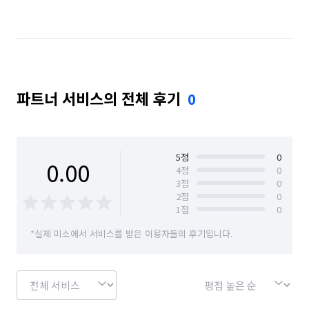
파트너 서비스의 전체 후기
0
5
점
0
0.00
4
점
0
3
점
0
2
점
0
1
점
0
*실제 미소에서 서비스를 받은 이용자들의 후기입니다.