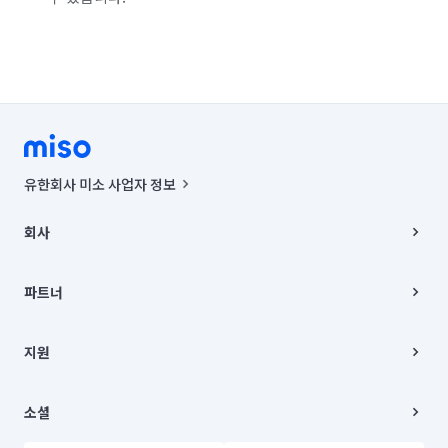
유한회사 미소 사업자 정보
사업자등록번호 : 291-87-00271 | 인허가번호 : 2016-3220163-14-5-
00019 |
회사
통신판매신고번호 : 2024-서울종로-1400(공정거래위원회 정보) |
대표이사 : CHING VICTOR COLUMBIA RHEE
회사소개
주소 | 본사: 서울특별시 종로구 율곡로 6(중학동, 트윈트리빌딩) B동 5층
채용
파트너
컨택센터 : 서울특별시 종로구 수송동 율곡로 24, 7층, 8층 미소
블로그
유한회사 미소는 통신판매중개자이며, 통신판매의 당사자가 아닙니다.
파트너 지원
상품, 상품정보, 거래에 관한 의무와 책임은 거래당사자에게 있습니다.
이사
지원
언론 보도 관련 문의:
contact@getmiso.com
이사 청소/입주 청소
대표번호: 1577-8808
고객센터
© 유한회사 미소. Miso, Inc. All Rights Reserved.
이용약관
소셜
개인정보처리방침