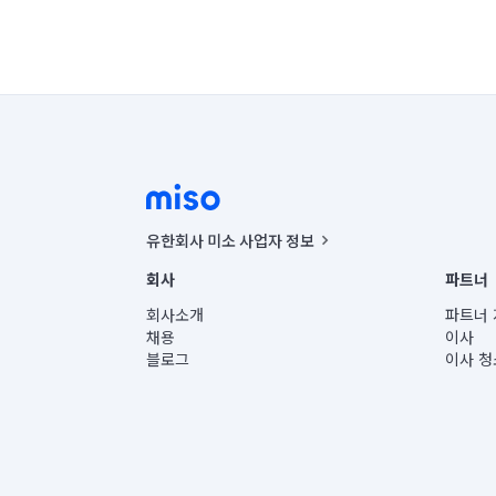
유한회사 미소 사업자 정보
사업자등록번호 : 291-87-00271 | 인허가번호 : 2016-32201
회사
파트너
통신판매신고번호 : 2024-서울종로-1400(공정거래위원회 정
대표이사 : CHING VICTOR COLUMBIA RHEE
회사소개
파트너 
주소 | 본사: 서울특별시 종로구 율곡로 6(중학동, 트윈트리
채용
이사
컨택센터 : 서울특별시 종로구 수송동 율곡로 24, 7층, 8층
블로그
이사 청
유한회사 미소는 통신판매중개자이며, 통신판매의 당사자가
상품, 상품정보, 거래에 관한 의무와 책임은 거래당사자에
언론 보도 관련 문의:
contact@getmiso.com
대표번호: 1577-8808
© 유한회사 미소. Miso, Inc. All Rights Reserved.