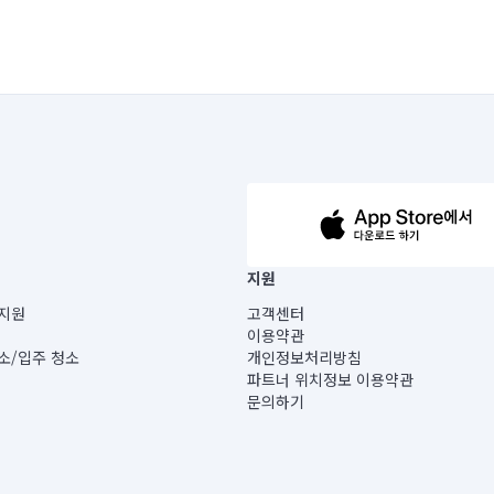
63-14-5-00019 |
지원
보) |
지원
고객센터
빌딩) B동 5층
이용약관
 미소
소/입주 청소
개인정보처리방침
 아닙니다.
파트너 위치정보 이용약관
게 있습니다.
문의하기