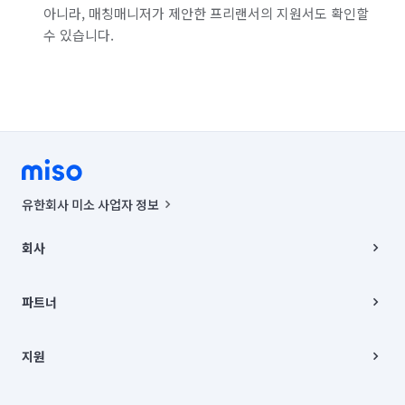
아니라, 매칭매니저가 제안한 프리랜서의 지원서도 확인할
수 있습니다.
유한회사 미소 사업자 정보
사업자등록번호 : 291-87-00271 | 인허가번호 : 2016-3220163-14-5-
00019 |
회사
통신판매신고번호 : 2024-서울종로-1400(공정거래위원회 정보) |
대표이사 : CHING VICTOR COLUMBIA RHEE
회사소개
주소 | 본사: 서울특별시 종로구 율곡로 6(중학동, 트윈트리빌딩) B동 5층
채용
파트너
컨택센터 : 서울특별시 종로구 수송동 율곡로 24, 7층, 8층 미소
블로그
유한회사 미소는 통신판매중개자이며, 통신판매의 당사자가 아닙니다.
파트너 지원
상품, 상품정보, 거래에 관한 의무와 책임은 거래당사자에게 있습니다.
이사
지원
언론 보도 관련 문의:
contact@getmiso.com
이사 청소/입주 청소
대표번호: 1577-8808
고객센터
© 유한회사 미소. Miso, Inc. All Rights Reserved.