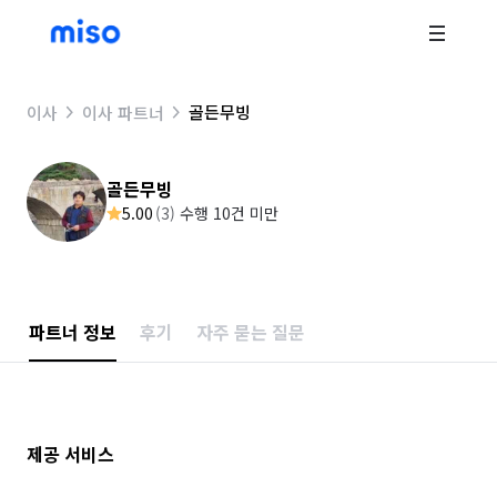
골든무빙
이사
이사 파트너
골든무빙
5.00
(
3
)
수행 10건 미만
파트너 정보
후기
자주 묻는 질문
제공 서비스