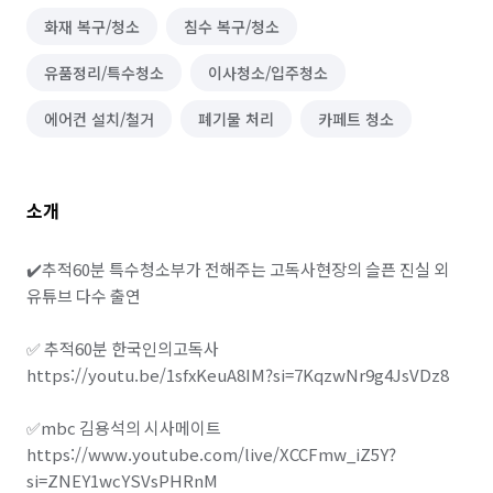
화재 복구/청소
침수 복구/청소
유품정리/특수청소
이사청소/입주청소
에어컨 설치/철거
폐기물 처리
카페트 청소
소개
✔️추적60분 특수청소부가 전해주는 고독사현장의 슬픈 진실 외 
유튜브 다수 출연

✅️ 추적60분 한국인의고독사 

https://youtu.be/1sfxKeuA8IM?si=7KqzwNr9g4JsVDz8

✅️mbc 김용석의 시사메이트

https://www.youtube.com/live/XCCFmw_iZ5Y?
si=ZNEY1wcYSVsPHRnM
