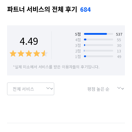
https://youtu.be/XFF2Z4CKdOA?si=YS7XnuBW6Gkr2Tc3

파트너 서비스의 전체 후기
684
경기 가평군
경기 고양시 덕양구
https://youtu.be/27o5oR7S6xI?si=VvedZxbvFOzpsWOr

경기 고양시 일산동구
경기 고양시 일산서구
경기 과천시
경기 광명시
경기 광주시
🚨24시 당일방문🚨

5
점
537
4.49
4
점
55
3
점
30
경기 구리시
경기 군포시
경기 김포시
✔️ 고독사 / 유품정리

2
점
13
✔️ 쓰레기집 / 화재,침수청소

1
점
49
경기 남양주시
경기 동두천시
경기 성남시 분당구
✔️ 어르신들 집정리

*실제 미소에서 서비스를 받은 이용자들의 후기입니다.
경기 성남시 수정구
경기 성남시 중원구
🟩 네이버에 "더치움코리아" 를

경기 수원시 권선구
경기 수원시 영통구
      검색하세요

경기 수원시 장안구
경기 수원시 팔달구
✔️ 동영상 또는 사진 첨부시

      가견적 안내가능

경기 시흥시
경기 안산시 단원구
✔️ 전국에 50여개 지점 운영중

✔️ 카드결제 가능 
경기 안산시 상록구
경기 안성시