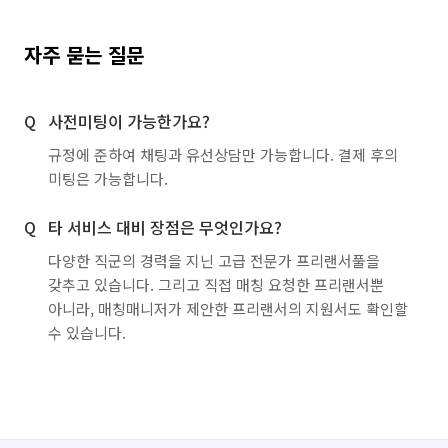
경기 안양시 동안구
경기 안양시 만안구
경기 양주시
경기 양평군
경기 여주시
자주 묻는 질문
경기 연천군
경기 오산시
경기 용인시 기흥구
사전미팅이 가능한가요?
경기 용인시 수지구
경기 용인시 처인구
규정에 준하여 채팅과 유선상담만 가능합니다. 결제 후의
경기 의왕시
경기 의정부시
경기 이천시
미팅은 가능합니다.
경기 파주시
경기 평택시
경기 포천시
타 서비스 대비 장점은 무엇인가요?
경기 하남시
경기 화성시
경남 거제시
다양한 직군의 경력을 지닌 고급 전문가 프리랜서풀을
갖추고 있습니다. 그리고 직접 매칭 요청한 프리랜서뿐
경남 거창군
경남 고성군
경남 김해시
아니라, 매칭매니저가 제안한 프리랜서의 지원서도 확인할
수 있습니다.
경남 남해군
경남 밀양시
경남 사천시
경남 산청군
경남 양산시
경남 의령군
경남 진주시
경남 창녕군
경남 창원시 마산합포구