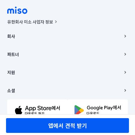
경남 창원시 마산회원구
경남 창원시 성산구
경남 창원시 의창구
경남 창원시 진해구
유한회사 미소 사업자 정보
경남 통영시
경남 하동군
경남 함안군
사업자등록번호 : 291-87-00271 | 인허가번호 : 2016-3220163-14-5-
00019 |
회사
통신판매신고번호 : 2024-서울종로-1400(공정거래위원회 정보) |
경남 함양군
경남 합천군
경북 경산시
대표이사 : CHING VICTOR COLUMBIA RHEE
회사소개
주소 | 본사: 서울특별시 종로구 율곡로 6(중학동, 트윈트리빌딩) B동 5층
채용
파트너
경북 경주시
경북 고령군
경북 구미시
컨택센터 : 서울특별시 종로구 수송동 율곡로 24, 7층, 8층 미소
블로그
유한회사 미소는 통신판매중개자이며, 통신판매의 당사자가 아닙니다.
파트너 지원
경북 군위군
경북 김천시
경북 문경시
상품, 상품정보, 거래에 관한 의무와 책임은 거래당사자에게 있습니다.
이사
지원
언론 보도 관련 문의:
contact@getmiso.com
이사 청소/입주 청소
경북 봉화군
경북 상주시
경북 성주군
대표번호: 1577-8808
고객센터
© 유한회사 미소. Miso, Inc. All Rights Reserved.
이용약관
소셜
경북 안동시
경북 영덕군
경북 영양군
개인정보처리방침
파트너 위치정보 이용약관
링크드인
경북 영주시
경북 영천시
경북 예천군
문의하기
유튜브
경북 울릉군
경북 울진군
경북 의성군
앱에서 견적 받기
경북 청도군
경북 청송군
경북 칠곡군