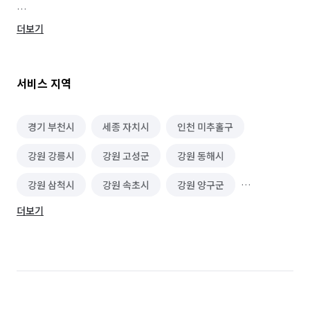
✅️ 특수청소의 현실

더보기
https://youtu.be/iFha7LQwZ8U?si=UwtNWA-ue2nSJG-I

서비스 지역
✔️더모스트 타임즈 기사

http://m.themosttimes.co.kr/40884

경기 부천시
세종 자치시
인천 미추홀구
✅️ 블로그

강원 강릉시
강원 고성군
강원 동해시
https://m.blog.naver.com/brs7314?tab=1

강원 삼척시
강원 속초시
강원 양구군
✅️ 인생탐구생활 유품정리사1편,2편

더보기
강원 양양군
강원 영월군
강원 원주시
https://youtu.be/uOq1_2Brxzs

강원 인제군
강원 정선군
강원 철원군
https://youtu.be/yCj4PWKxkQk

강원 춘천시
강원 태백시
강원 평창군
ㅡㅡㅡㅡㅡㅡㅡㅡㅡㅡㅡ

✅️ 포커스TV 1편,2편

강원 홍천군
강원 화천군
강원 횡성군