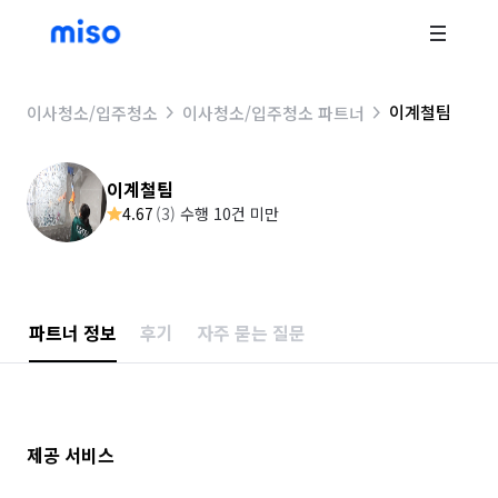
이계철팀
이사청소/입주청소
이사청소/입주청소 파트너
이계철팀
4.67
(
3
)
수행 10건 미만
파트너 정보
후기
자주 묻는 질문
제공 서비스