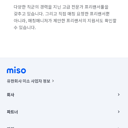
다양한 직군의 경력을 지닌 고급 전문가 프리랜서풀을
갖추고 있습니다. 그리고 직접 매칭 요청한 프리랜서뿐
아니라, 매칭매니저가 제안한 프리랜서의 지원서도 확인할
수 있습니다.
유한회사 미소 사업자 정보
사업자등록번호 : 291-87-00271 | 인허가번호 : 2016-3220163-14-5-
00019 |
회사
통신판매신고번호 : 2024-서울종로-1400(공정거래위원회 정보) |
대표이사 : CHING VICTOR COLUMBIA RHEE
회사소개
주소 | 본사: 서울특별시 종로구 율곡로 6(중학동, 트윈트리빌딩) B동 5층
채용
파트너
컨택센터 : 서울특별시 종로구 수송동 율곡로 24, 7층, 8층 미소
블로그
유한회사 미소는 통신판매중개자이며, 통신판매의 당사자가 아닙니다.
파트너 지원
상품, 상품정보, 거래에 관한 의무와 책임은 거래당사자에게 있습니다.