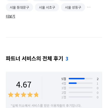
서울 동대문구
서울 서초구
서울 성동구
더보기
서울 성북구
서울 송파구
서울 종로구
서울 중구
서울 중랑구
파트너 서비스의 전체 후기
3
5
점
2
4.67
4
점
1
3
점
0
2
점
0
1
점
0
*실제 미소에서 서비스를 받은 이용자들의 후기입니다.