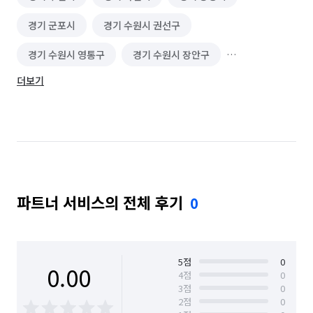
경기 군포시
경기 수원시 권선구
경기 수원시 영통구
경기 수원시 장안구
더보기
경기 수원시 팔달구
경기 시흥시
경기 안산시 단원구
경기 안산시 상록구
경기 안성시
경기 안양시 동안구
경기 안양시 만안구
경기 오산시
파트너 서비스의 전체 후기
0
경기 용인시 기흥구
경기 용인시 수지구
경기 용인시 처인구
경기 의왕시
경기 평택시
경기 화성시
서울 강남구
서울 강동구
5
점
0
0.00
4
점
0
3
점
0
서울 강북구
서울 강서구
서울 관악구
2
점
0