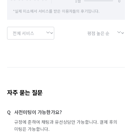
1
점
0
서울 광진구
서울 구로구
서울 금천구
*실제 미소에서 서비스를 받은 이용자들의 후기입니다.
서울 노원구
서울 도봉구
서울 동대문구
서울 동작구
서울 마포구
서울 서대문구
서울 서초구
서울 성동구
서울 성북구
서울 송파구
서울 양천구
서울 영등포구
서울 용산구
서울 은평구
서울 종로구
서울 중구
서울 중랑구
경기 화성시 동탄구
경기 화성시 효행구
경기 화성시 만세구
자주 묻는 질문
경기 화성시 병점구
사전미팅이 가능한가요?
규정에 준하여 채팅과 유선상담만 가능합니다. 결제 후의
미팅은 가능합니다.