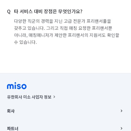
타 서비스 대비 장점은 무엇인가요?
다양한 직군의 경력을 지닌 고급 전문가 프리랜서풀을
갖추고 있습니다. 그리고 직접 매칭 요청한 프리랜서뿐
아니라, 매칭매니저가 제안한 프리랜서의 지원서도 확인할
수 있습니다.
유한회사 미소 사업자 정보
사업자등록번호 : 291-87-00271 | 인허가번호 : 2016-3220163-14-5-
00019 |
회사
통신판매신고번호 : 2024-서울종로-1400(공정거래위원회 정보) |
대표이사 : CHING VICTOR COLUMBIA RHEE
회사소개
주소 | 본사: 서울특별시 종로구 율곡로 6(중학동, 트윈트리빌딩) B동 5층
채용
파트너