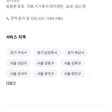
정리정돈

꼼꼼한 포장.  의류,식기류외 정리정돈,  보양, 덧신 등

📞 견적 문의 및 상담 010-7164-2482
서비스 지역
경기 구리시
경기 남양주시
경기 하남시
서울 강남구
서울 강동구
서울 강북구
서울 강서구
서울 관악구
서울 광진구
더보기
서울 구로구
서울 금천구
서울 노원구
서울 도봉구
서울 동대문구
서울 동작구
서울 마포구
서울 서대문구
서울 서초구