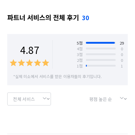
서울 성동구
서울 성북구
서울 송파구
파트너 서비스의 전체 후기
30
서울 양천구
서울 영등포구
서울 용산구
서울 은평구
서울 종로구
서울 중구
서울 중랑구
5
점
29
4.87
4
점
0
3
점
0
2
점
0
1
점
1
*실제 미소에서 서비스를 받은 이용자들의 후기입니다.