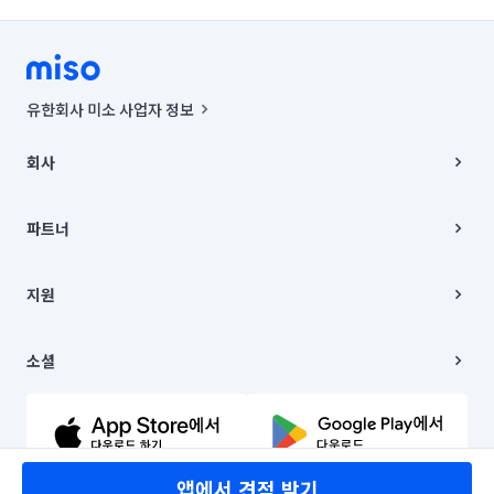
유한회사 미소 사업자 정보
사업자등록번호 : 291-87-00271 | 인허가번호 : 2016-3220163-14-5-
00019 |
회사
통신판매신고번호 : 2024-서울종로-1400(공정거래위원회 정보) |
대표이사 : CHING VICTOR COLUMBIA RHEE
회사소개
주소 | 본사: 서울특별시 종로구 율곡로 6(중학동, 트윈트리빌딩) B동 5층
채용
파트너
컨택센터 : 서울특별시 종로구 수송동 율곡로 24, 7층, 8층 미소
블로그
유한회사 미소는 통신판매중개자이며, 통신판매의 당사자가 아닙니다.
파트너 지원
상품, 상품정보, 거래에 관한 의무와 책임은 거래당사자에게 있습니다.
이사
지원
언론 보도 관련 문의:
contact@getmiso.com
이사 청소/입주 청소
대표번호: 1577-8808
고객센터
© 유한회사 미소. Miso, Inc. All Rights Reserved.
이용약관
소셜
개인정보처리방침
파트너 위치정보 이용약관
링크드인
문의하기
유튜브
앱에서 견적 받기