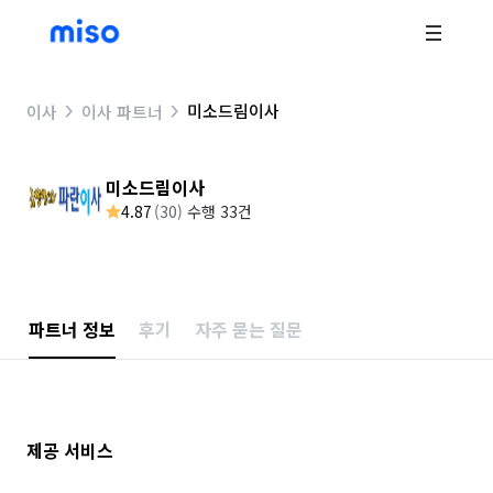
미소드림이사
이사
이사 파트너
미소드림이사
4.87
(
30
)
수행 33건
파트너 정보
후기
자주 묻는 질문
제공 서비스