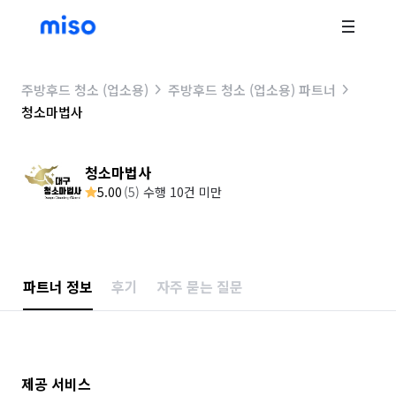
주방후드 청소 (업소용)
주방후드 청소 (업소용) 파트너
청소마법사
청소마법사
5.00
(
5
)
수행 10건 미만
파트너 정보
후기
자주 묻는 질문
제공 서비스