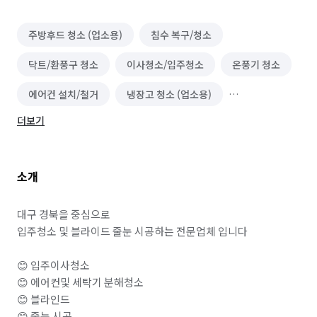
주방후드 청소 (업소용)
침수 복구/청소
닥트/환풍구 청소
이사청소/입주청소
온풍기 청소
에어컨 설치/철거
냉장고 청소 (업소용)
더보기
폐기물 처리
블라인드/커튼 설치 수리
줄눈 시공
보일러 설치/수리
곰팡이 제거
소개
대구 경북을 중심으로

입주청소 및 블라이드 줄눈 시공하는 전문업체 입니다

😊 입주이사청소

😊 에어컨및 세탁기 분해청소

😊 블라인드

😊 줄눈 시공
