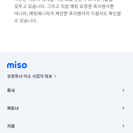
갖추고 있습니다. 그리고 직접 매칭 요청한 프리랜서뿐
아니라, 매칭매니저가 제안한 프리랜서의 지원서도 확인할
수 있습니다.
유한회사 미소 사업자 정보
사업자등록번호 : 291-87-00271 | 인허가번호 : 2016-3220163-14-5-
00019 |
회사
통신판매신고번호 : 2024-서울종로-1400(공정거래위원회 정보) |
대표이사 : CHING VICTOR COLUMBIA RHEE
회사소개
주소 | 본사: 서울특별시 종로구 율곡로 6(중학동, 트윈트리빌딩) B동 5층
채용
파트너
컨택센터 : 서울특별시 종로구 수송동 율곡로 24, 7층, 8층 미소
블로그
유한회사 미소는 통신판매중개자이며, 통신판매의 당사자가 아닙니다.
파트너 지원
상품, 상품정보, 거래에 관한 의무와 책임은 거래당사자에게 있습니다.
이사
지원
언론 보도 관련 문의:
contact@getmiso.com
이사 청소/입주 청소