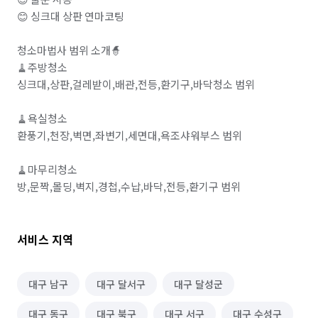
😊 싱크대 상판 연마코팅

청소마법사 범위 소개🧙

🧹주방청소

싱크대,상판,걸레받이,배관,전등,환기구,바닥청소 범위

🧹욕실청소

환풍기,천장,벽면,좌변기,세면대,욕조샤워부스 범위

🧹마무리청소

방,문짝,몰딩,벽지,경첩,수납,바닥,전등,환기구 범위
서비스 지역
대구 남구
대구 달서구
대구 달성군
대구 동구
대구 북구
대구 서구
대구 수성구