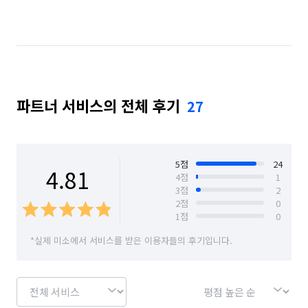
서울 마포구
서울 양천구
서울 영등포구
인천 계양구
인천 남동구
인천 부평구
인천 연수구
경기 부천시 소사구
파트너 서비스의 전체 후기
27
경기 부천시 원미구
경기 부천시 오정구
5
점
24
4.81
4
점
1
3
점
2
2
점
0
1
점
0
*실제 미소에서 서비스를 받은 이용자들의 후기입니다.