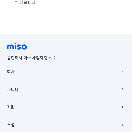
수 있습니다.
유한회사 미소 사업자 정보
사업자등록번호 : 291-87-00271 | 인허가번호 : 2016-3220163-14-5-
00019 |
회사
통신판매신고번호 : 2024-서울종로-1400(공정거래위원회 정보) |
대표이사 : CHING VICTOR COLUMBIA RHEE
회사소개
주소 | 본사: 서울특별시 종로구 율곡로 6(중학동, 트윈트리빌딩) B동 5층
채용
파트너
컨택센터 : 서울특별시 종로구 수송동 율곡로 24, 7층, 8층 미소
블로그
유한회사 미소는 통신판매중개자이며, 통신판매의 당사자가 아닙니다.
파트너 지원
상품, 상품정보, 거래에 관한 의무와 책임은 거래당사자에게 있습니다.
이사
지원
언론 보도 관련 문의:
contact@getmiso.com
이사 청소/입주 청소
대표번호: 1577-8808
고객센터
© 유한회사 미소. Miso, Inc. All Rights Reserved.
이용약관
소셜
개인정보처리방침