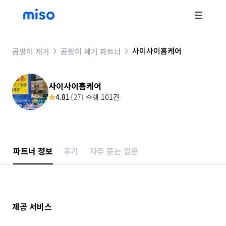
사이사이홈케어
곰팡이 제거
곰팡이 제거 파트너
사이사이홈케어
4.81
(
27
)
수행 101건
파트너 정보
후기
자주 묻는 질문
제공 서비스