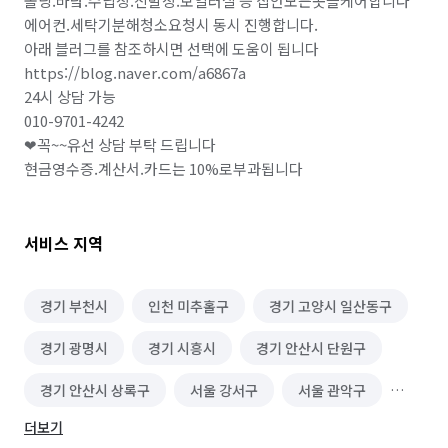
몰딩.바닼.수납장.신발장.보일러실 등 집안모든곳을케어합니다

에어컨.세탁기분해청소요청시 동시 진행합니다.

아래 블러그를 참조하시면 선택에 도움이 됩니다

https://blog.naver.com/a6867a

24시 상담 가능

010-9701-4242

❤꼭~~유선 상담 부탁 드립니다

현금영수증.계산서.카드는 10%로부과됩니다
서비스 지역
경기 부천시
인천 미추홀구
경기 고양시 일산동구
경기 광명시
경기 시흥시
경기 안산시 단원구
경기 안산시 상록구
서울 강서구
서울 관악구
더보기
서울 구로구
서울 금천구
서울 동작구