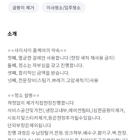
곰팡이 제거
이사청소/입주청소
소개
⭐⭐사이사이 홈케어의 약속⭐⭐

첫째, 멸균한 걸레만 사용합니다 (현장 세척 재사용 금지)

둘째, 청소는 자부심을 갖고 진행합니다.

셋째, 합리적인 금액을 받습니다.

넷째, 전문장비(스팀기.쁘레기.고압세척기)사용

⭐⭐청소 설명⭐⭐

하청없이 제가직접현장진행합니다

서비스공간밎가전(,냉장고내부,에어컨필터,)심한곰팡이제거,
시트지및스티커제거,등은현장추가될수있읍니다.
단외부창은제외됩니다

진행 과정은 수납장탈거.전등.씽크하부.배수구.환기구.벽.천장.