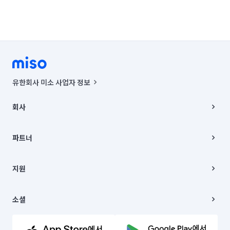
유한회사 미소 사업자 정보
사업자등록번호 : 291-87-00271 | 인허가번호 : 2016-3220163-14-5-
00019 |
회사
통신판매신고번호 : 2024-서울종로-1400(공정거래위원회 정보) |
대표이사 : CHING VICTOR COLUMBIA RHEE
회사소개
주소 | 본사: 서울특별시 종로구 율곡로 6(중학동, 트윈트리빌딩) B동 5층
채용
파트너
컨택센터 : 서울특별시 종로구 수송동 율곡로 24, 7층, 8층 미소
블로그
유한회사 미소는 통신판매중개자이며, 통신판매의 당사자가 아닙니다.
파트너 지원
상품, 상품정보, 거래에 관한 의무와 책임은 거래당사자에게 있습니다.
이사
지원
언론 보도 관련 문의:
contact@getmiso.com
이사 청소/입주 청소
대표번호: 1577-8808
고객센터
© 유한회사 미소. Miso, Inc. All Rights Reserved.
이용약관
소셜
개인정보처리방침
파트너 위치정보 이용약관
링크드인