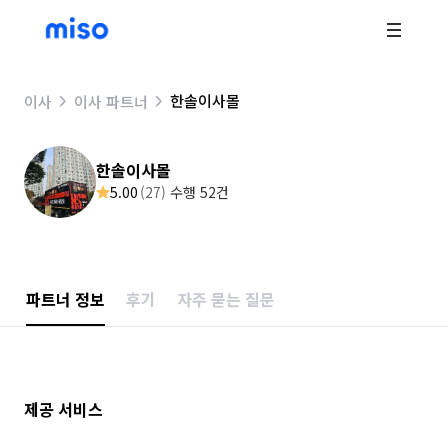
한솔이사몰
이사
이사 파트너
한솔이사몰
5.00
(
27
)
수행 52건
파트너 정보
후기
자주 묻는 질문
제공 서비스