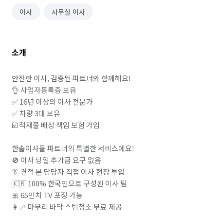
이사
사무실 이사
소개
안전한 이사, 검증된 파트너와 함께해요!

👌 사업자등록증 보유

✅ 16년 이상의 이사 전문가

✅ 차량 3대 보유

☑️ 적재물 배상 책임 보험 가입

한솔이사몰 파트너의 특별한 서비스에요!

🚫 이사 당일 추가금 요구 없음

👔 견적 본 담당자 직접 이사 현장 투입

🇰🇷 100% 한국인으로 구성된 이사 팀

🎀 65인치 TV 포장 가능

👩‍🦯 마무리 바닥 스팀청소 무료 제공
