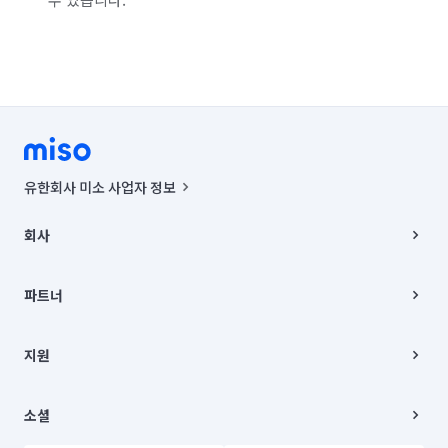
유한회사 미소 사업자 정보
사업자등록번호 : 291-87-00271 | 인허가번호 : 2016-3220163-14-5-
00019 |
회사
통신판매신고번호 : 2024-서울종로-1400(공정거래위원회 정보) |
대표이사 : CHING VICTOR COLUMBIA RHEE
회사소개
주소 | 본사: 서울특별시 종로구 율곡로 6(중학동, 트윈트리빌딩) B동 5층
채용
파트너
컨택센터 : 서울특별시 종로구 수송동 율곡로 24, 7층, 8층 미소
블로그
유한회사 미소는 통신판매중개자이며, 통신판매의 당사자가 아닙니다.
파트너 지원
상품, 상품정보, 거래에 관한 의무와 책임은 거래당사자에게 있습니다.
이사
지원
언론 보도 관련 문의:
contact@getmiso.com
이사 청소/입주 청소
대표번호: 1577-8808
고객센터
© 유한회사 미소. Miso, Inc. All Rights Reserved.
이용약관
소셜
개인정보처리방침