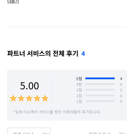
더보기
인천 옹진군
인천 중구
경기 부천시 소사구
경기 부천시 원미구
파트너 서비스의 전체 후기
4
5
점
4
5.00
4
점
0
3
점
0
2
점
0
1
점
0
*실제 미소에서 서비스를 받은 이용자들의 후기입니다.