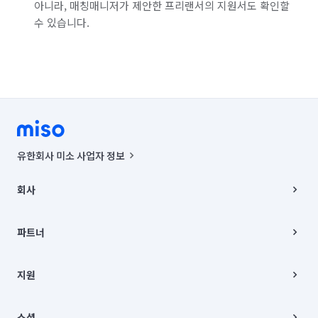
아니라, 매칭매니저가 제안한 프리랜서의 지원서도 확인할
수 있습니다.
유한회사 미소 사업자 정보
사업자등록번호 : 291-87-00271 | 인허가번호 : 2016-3220163-14-5-
00019 |
회사
통신판매신고번호 : 2024-서울종로-1400(공정거래위원회 정보) |
대표이사 : CHING VICTOR COLUMBIA RHEE
회사소개
주소 | 본사: 서울특별시 종로구 율곡로 6(중학동, 트윈트리빌딩) B동 5층
채용
파트너
컨택센터 : 서울특별시 종로구 수송동 율곡로 24, 7층, 8층 미소
블로그
유한회사 미소는 통신판매중개자이며, 통신판매의 당사자가 아닙니다.
파트너 지원
상품, 상품정보, 거래에 관한 의무와 책임은 거래당사자에게 있습니다.
이사
지원
언론 보도 관련 문의:
contact@getmiso.com
이사 청소/입주 청소
대표번호: 1577-8808
고객센터
© 유한회사 미소. Miso, Inc. All Rights Reserved.
이용약관
소셜