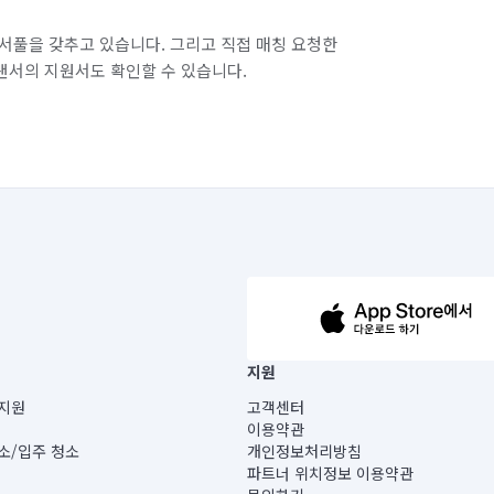
서풀을 갖추고 있습니다. 그리고 직접 매칭 요청한
랜서의 지원서도 확인할 수 있습니다.
63-14-5-00019 |
지원
보) |
지원
고객센터
빌딩) B동 5층
이용약관
 미소
소/입주 청소
개인정보처리방침
 아닙니다.
파트너 위치정보 이용약관
게 있습니다.