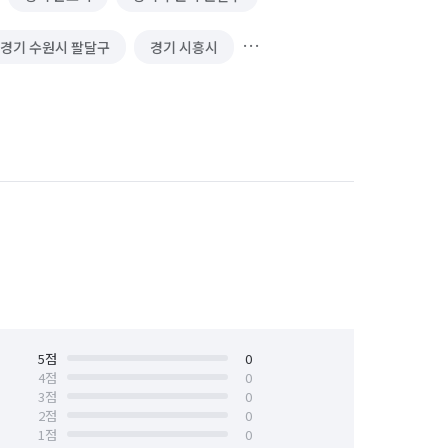
경기 수원시 팔달구
경기 시흥시
경기 안성시
경기 안양시 동안구
용인시 기흥구
경기 용인시 수지구
평택시
경기 화성시
경기 화성시 만세구
경기 화성시 병점구
5
점
0
4
점
0
3
점
0
2
점
0
1
점
0