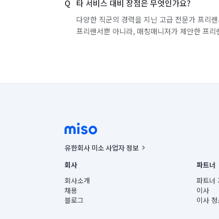
타 서비스 대비 장점은 무엇인가요?
다양한 직군의 경력을 지닌 고급 전문가 프리랜
프리랜서뿐 아니라, 매칭매니저가 제안한 프리
유한회사 미소 사업자 정보
사업자등록번호 : 291-87-00271 | 인허가번호 : 2016-32201
회사
파트너
통신판매신고번호 : 2024-서울종로-1400(공정거래위원회 정
대표이사 : CHING VICTOR COLUMBIA RHEE
회사소개
파트너 
주소 | 본사: 서울특별시 종로구 율곡로 6(중학동, 트윈트리
채용
이사
컨택센터 : 서울특별시 종로구 수송동 율곡로 24, 7층, 8층
블로그
이사 청
유한회사 미소는 통신판매중개자이며, 통신판매의 당사자가
상품, 상품정보, 거래에 관한 의무와 책임은 거래당사자에