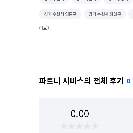
경기 수원시 영통구
경기 수원시 장안구
더보기
경기 안산시 단원구
경기 안산시 상록구
경기 안양시 만안구
경기 오산시
경기 
경기 용인시 처인구
경기 의왕시
경기 
경기 화성시 동탄구
경기 화성시 효행구
파트너 서비스의 전체 후기
0
0.00