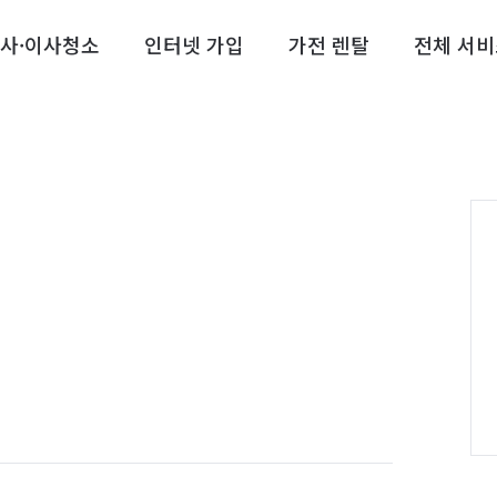
사·이사청소
인터넷 가입
가전 렌탈
전체 서비