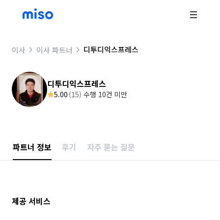
디투디익스프레스
이사
이사 파트너
디투디익스프레스
5.00
(
15
)
수행 10건 미만
파트너 정보
후기
자주 묻는 질문
제공 서비스