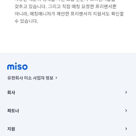
갖추고 있습니다. 그리고 직접 매칭 요청한 프리랜서뿐
아니라, 매칭매니저가 제안한 프리랜서의 지원서도 확인할
수 있습니다.
유한회사 미소 사업자 정보
사업자등록번호 : 291-87-00271 | 인허가번호 : 2016-3220163-14-5-
00019 |
회사
통신판매신고번호 : 2024-서울종로-1400(공정거래위원회 정보) |
대표이사 : CHING VICTOR COLUMBIA RHEE
회사소개
주소 | 본사: 서울특별시 종로구 율곡로 6(중학동, 트윈트리빌딩) B동 5층
채용
파트너
컨택센터 : 서울특별시 종로구 수송동 율곡로 24, 7층, 8층 미소
블로그
유한회사 미소는 통신판매중개자이며, 통신판매의 당사자가 아닙니다.
파트너 지원
상품, 상품정보, 거래에 관한 의무와 책임은 거래당사자에게 있습니다.
이사
지원
언론 보도 관련 문의:
contact@getmiso.com
이사 청소/입주 청소