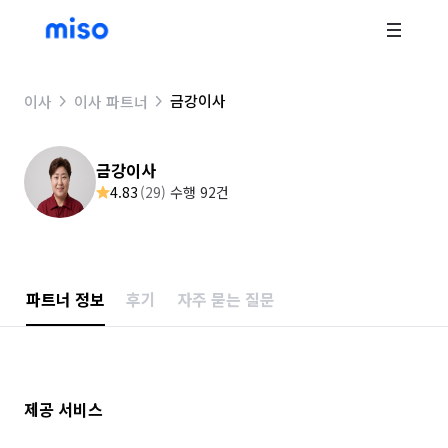
금강이사
이사
이사 파트너
금강이사
4.83
(
29
)
수행 92건
파트너 정보
후기
자주 묻는 질문
제공 서비스