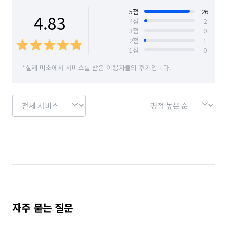
서울 영등포구
서울 용산구
서울 은평구
5
점
26
4.83
4
점
2
3
점
0
서울 종로구
서울 중구
서울 중랑구
2
점
1
1
점
0
경기 부천시 소사구
경기 부천시 원미구
*실제 미소에서 서비스를 받은 이용자들의 후기입니다.
경기 부천시 오정구
자주 묻는 질문