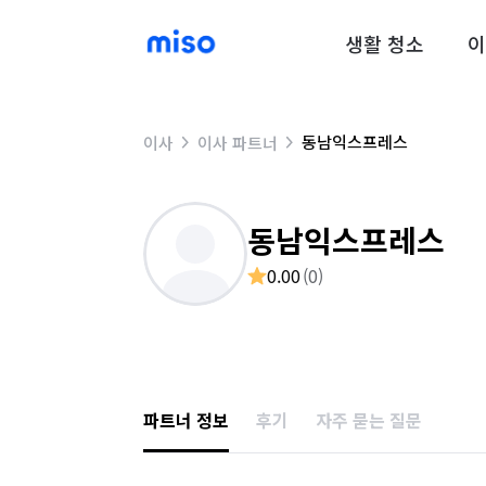
생활 청소
이
동남익스프레스
이사
이사 파트너
동남익스프레스
0.00
(
0
)
파트너 정보
후기
자주 묻는 질문