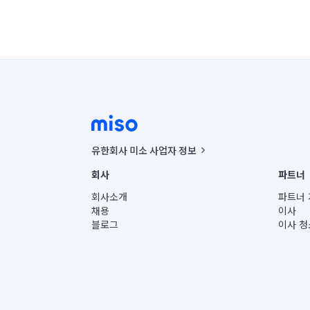
유한회사 미소 사업자 정보
사업자등록번호 : 291-87-00271 | 인허가번호 : 2016-32201
회사
파트너
통신판매신고번호 : 2024-서울종로-1400(공정거래위원회 정
대표이사 : CHING VICTOR COLUMBIA RHEE
회사소개
파트너 
주소 | 본사: 서울특별시 종로구 율곡로 6(중학동, 트윈트리
채용
이사
컨택센터 : 서울특별시 종로구 수송동 율곡로 24, 7층, 8층
블로그
이사 청
유한회사 미소는 통신판매중개자이며, 통신판매의 당사자가
상품, 상품정보, 거래에 관한 의무와 책임은 거래당사자에
언론 보도 관련 문의:
contact@getmiso.com
대표번호: 1577-8808
© 유한회사 미소. Miso, Inc. All Rights Reserved.