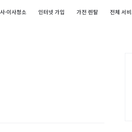
사·이사청소
인터넷 가입
가전 렌탈
전체 서비