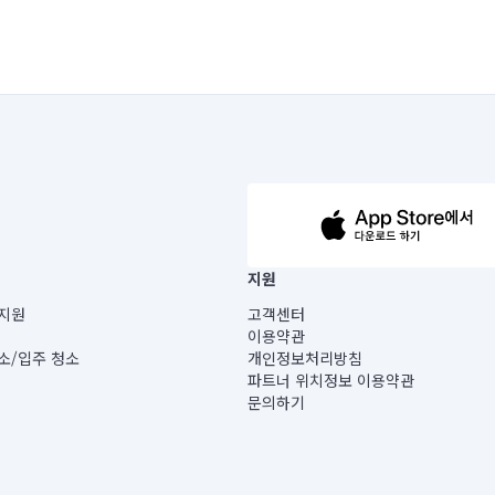
63-14-5-00019 |
지원
보) |
지원
고객센터
빌딩) B동 5층
이용약관
 미소
소/입주 청소
개인정보처리방침
 아닙니다.
파트너 위치정보 이용약관
게 있습니다.
문의하기