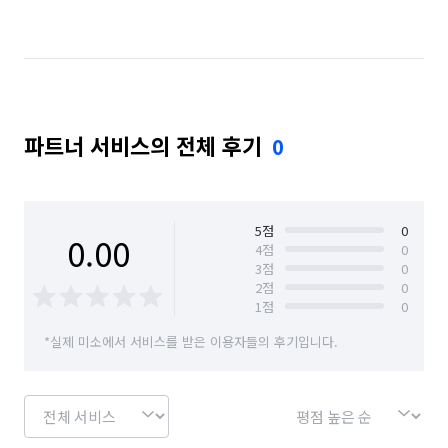
경기 용인시 수지구
경기 용인시 처인구
경기 화성시
경기 화성시 동탄구
경기 화성시 효행구
경기 화성시 만세구
파트너 서비스의 전체 후기
0
경기 화성시 병점구
5
점
0
0.00
4
점
0
3
점
0
2
점
0
1
점
0
*실제 미소에서 서비스를 받은 이용자들의 후기입니다.