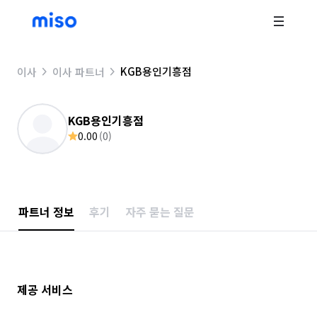
KGB용인기흥점
이사
이사 파트너
KGB용인기흥점
0.00
(
0
)
파트너 정보
후기
자주 묻는 질문
제공 서비스