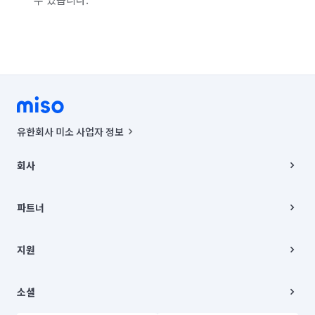
유한회사 미소 사업자 정보
사업자등록번호 : 291-87-00271 | 인허가번호 : 2016-3220163-14-5-
00019 |
회사
통신판매신고번호 : 2024-서울종로-1400(공정거래위원회 정보) |
대표이사 : CHING VICTOR COLUMBIA RHEE
회사소개
주소 | 본사: 서울특별시 종로구 율곡로 6(중학동, 트윈트리빌딩) B동 5층
채용
파트너
컨택센터 : 서울특별시 종로구 수송동 율곡로 24, 7층, 8층 미소
블로그
유한회사 미소는 통신판매중개자이며, 통신판매의 당사자가 아닙니다.
파트너 지원
상품, 상품정보, 거래에 관한 의무와 책임은 거래당사자에게 있습니다.
이사
지원
언론 보도 관련 문의:
contact@getmiso.com
이사 청소/입주 청소
대표번호: 1577-8808
고객센터
© 유한회사 미소. Miso, Inc. All Rights Reserved.
이용약관
소셜
개인정보처리방침