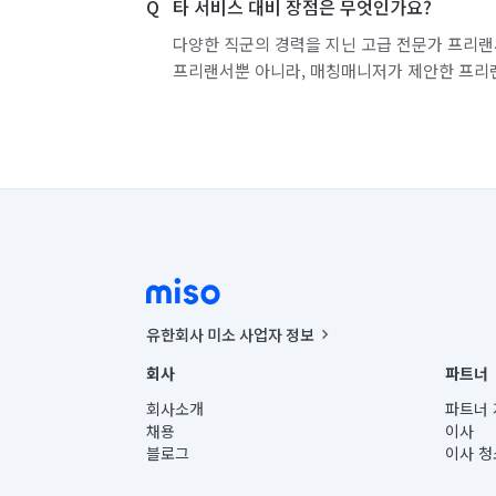
타 서비스 대비 장점은 무엇인가요?
다양한 직군의 경력을 지닌 고급 전문가 프리랜
프리랜서뿐 아니라, 매칭매니저가 제안한 프리
유한회사 미소 사업자 정보
사업자등록번호 : 291-87-00271 | 인허가번호 : 2016-32201
회사
파트너
통신판매신고번호 : 2024-서울종로-1400(공정거래위원회 정
대표이사 : CHING VICTOR COLUMBIA RHEE
회사소개
파트너 
주소 | 본사: 서울특별시 종로구 율곡로 6(중학동, 트윈트리
채용
이사
컨택센터 : 서울특별시 종로구 수송동 율곡로 24, 7층, 8층
블로그
이사 청
유한회사 미소는 통신판매중개자이며, 통신판매의 당사자가
상품, 상품정보, 거래에 관한 의무와 책임은 거래당사자에