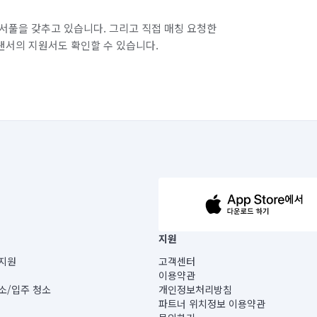
서풀을 갖추고 있습니다. 그리고 직접 매칭 요청한
랜서의 지원서도 확인할 수 있습니다.
63-14-5-00019 |
지원
보) |
지원
고객센터
빌딩) B동 5층
이용약관
 미소
소/입주 청소
개인정보처리방침
 아닙니다.
파트너 위치정보 이용약관
게 있습니다.