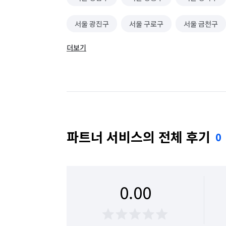
서울 광진구
서울 구로구
서울 금천구
더보기
서울 동대문구
서울 동작구
서울 마포구
서울 성동구
서울 성북구
서울 송파구
서울 용산구
서울 은평구
서울 종로구
파트너 서비스의 전체 후기
0
0.00