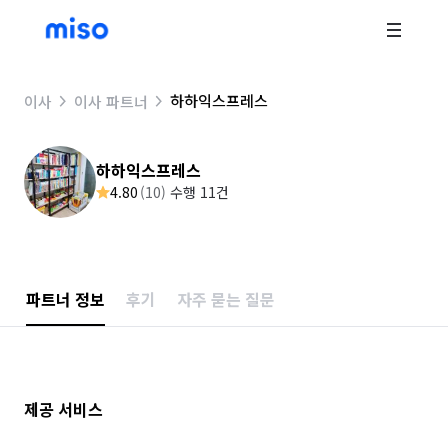
하하익스프레스
이사
이사 파트너
하하익스프레스
4.80
(
10
)
수행 11건
파트너 정보
후기
자주 묻는 질문
제공 서비스