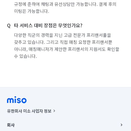
규정에 준하여 채팅과 유선상담만 가능합니다. 결제 후의
미팅은 가능합니다.
타 서비스 대비 장점은 무엇인가요?
다양한 직군의 경력을 지닌 고급 전문가 프리랜서풀을
갖추고 있습니다. 그리고 직접 매칭 요청한 프리랜서뿐
아니라, 매칭매니저가 제안한 프리랜서의 지원서도 확인할
수 있습니다.
유한회사 미소 사업자 정보
사업자등록번호 : 291-87-00271 | 인허가번호 : 2016-3220163-14-5-
00019 |
회사
통신판매신고번호 : 2024-서울종로-1400(공정거래위원회 정보) |