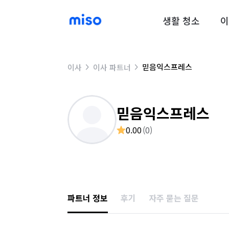
생활 청소
이
믿음익스프레스
이사
이사 파트너
믿음익스프레스
0.00
(
0
)
파트너 정보
후기
자주 묻는 질문