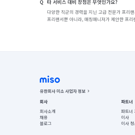
타 서비스 대비 장점은 무엇인가요?
다양한 직군의 경력을 지닌 고급 전문가 프리랜
프리랜서뿐 아니라, 매칭매니저가 제안한 프리
유한회사 미소 사업자 정보
사업자등록번호 : 291-87-00271 | 인허가번호 : 2016-32201
회사
파트너
통신판매신고번호 : 2024-서울종로-1400(공정거래위원회 정
대표이사 : CHING VICTOR COLUMBIA RHEE
회사소개
파트너 
주소 | 본사: 서울특별시 종로구 율곡로 6(중학동, 트윈트리
채용
이사
컨택센터 : 서울특별시 종로구 수송동 율곡로 24, 7층, 8층
블로그
이사 청
유한회사 미소는 통신판매중개자이며, 통신판매의 당사자가
상품, 상품정보, 거래에 관한 의무와 책임은 거래당사자에