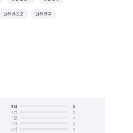
인천 옹진군
인천 중구
5
점
0
4
점
0
3
점
0
2
점
0
1
점
0