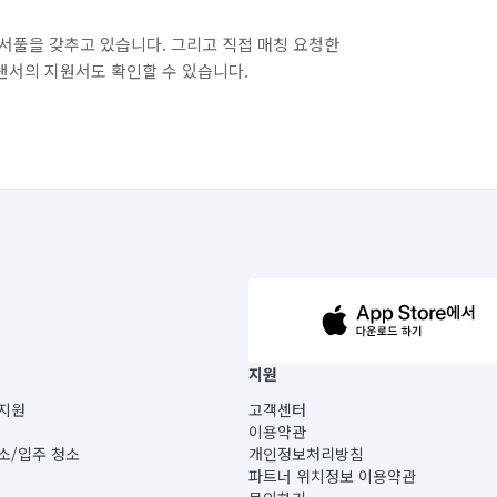
서풀을 갖추고 있습니다. 그리고 직접 매칭 요청한
랜서의 지원서도 확인할 수 있습니다.
63-14-5-00019 |
지원
보) |
지원
고객센터
빌딩) B동 5층
이용약관
 미소
소/입주 청소
개인정보처리방침
 아닙니다.
파트너 위치정보 이용약관
게 있습니다.