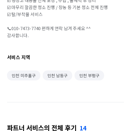
☑️ 냉장고 내용물 전체 포장 , 수납 , 물세척 후 정리

☑️ 마무리 깔끔한 청소 진행 / 장농 등 기본 청소 전체 진행

☑️ 탈/부착물 서비스

📞010-7473-7740 편하게 연락 남겨 주세요 ^^

감사합니다.
서비스 지역
인천 미추홀구
인천 남동구
인천 부평구
파트너 서비스의 전체 후기
14