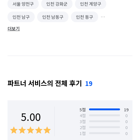
서울 양천구
인천 강화군
인천 계양구
인천 남구
인천 남동구
인천 동구
더보기
인천 부평구
인천 서구
인천 연수구
인천 옹진군
인천 중구
경기 부천시 소사구
경기 부천시 원미구
경기 부천시 오정구
파트너 서비스의 전체 후기
19
5
점
19
5.00
4
점
0
3
점
0
2
점
0
1
점
0