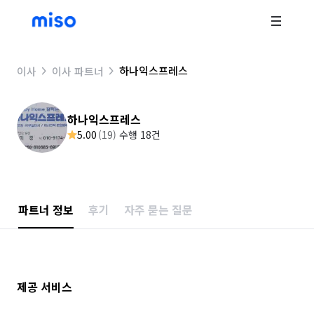
하나익스프레스
이사
이사 파트너
하나익스프레스
5.00
(
19
)
수행 18건
파트너 정보
후기
자주 묻는 질문
제공 서비스