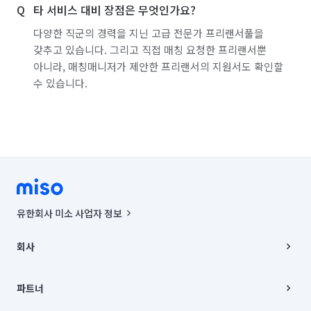
타 서비스 대비 장점은 무엇인가요?
다양한 직군의 경력을 지닌 고급 전문가 프리랜서풀을
갖추고 있습니다. 그리고 직접 매칭 요청한 프리랜서뿐
아니라, 매칭매니저가 제안한 프리랜서의 지원서도 확인할
수 있습니다.
유한회사 미소 사업자 정보
사업자등록번호 : 291-87-00271 | 인허가번호 : 2016-3220163-14-5-
00019 |
회사
통신판매신고번호 : 2024-서울종로-1400(공정거래위원회 정보) |
대표이사 : CHING VICTOR COLUMBIA RHEE
회사소개
주소 | 본사: 서울특별시 종로구 율곡로 6(중학동, 트윈트리빌딩) B동 5층
채용
파트너
컨택센터 : 서울특별시 종로구 수송동 율곡로 24, 7층, 8층 미소
블로그