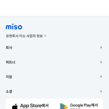
유한회사 미소 사업자 정보
사업자등록번호 : 291-87-00271 | 인허가번호 : 2016-3220163-14-5-
00019 |
회사
통신판매신고번호 : 2024-서울종로-1400(공정거래위원회 정보) |
대표이사 : CHING VICTOR COLUMBIA RHEE
회사소개
주소 | 본사: 서울특별시 종로구 율곡로 6(중학동, 트윈트리빌딩) B동 5층
채용
파트너
컨택센터 : 서울특별시 종로구 수송동 율곡로 24, 7층, 8층 미소
블로그
유한회사 미소는 통신판매중개자이며, 통신판매의 당사자가 아닙니다.
파트너 지원
상품, 상품정보, 거래에 관한 의무와 책임은 거래당사자에게 있습니다.
이사
지원
언론 보도 관련 문의:
contact@getmiso.com
이사 청소/입주 청소
대표번호: 1577-8808
고객센터
© 유한회사 미소. Miso, Inc. All Rights Reserved.
이용약관
소셜
개인정보처리방침
파트너 위치정보 이용약관
링크드인
문의하기
유튜브