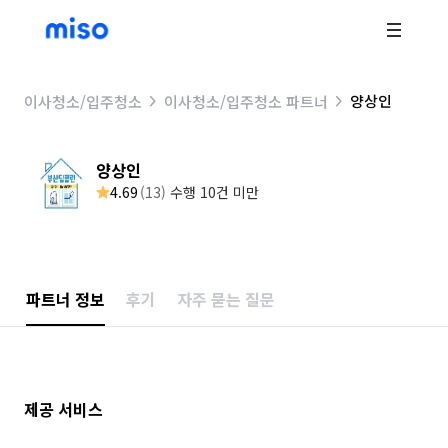
양상인
이사청소/입주청소
이사청소/입주청소 파트너
양상인
4.69
(
13
)
수행 10건 미만
파트너 정보
후기
자주 묻는 질문
제공 서비스