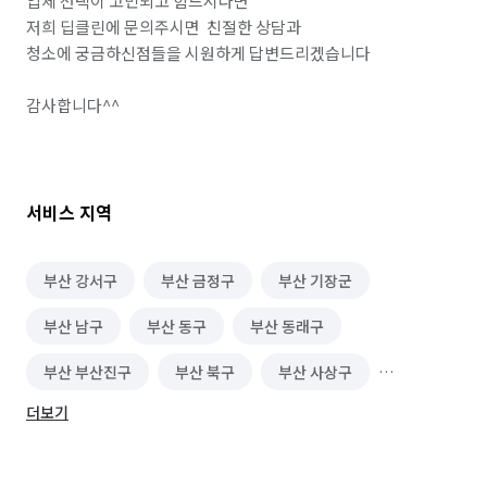
업체 선택이 고민되고 힘드시다면 

저희 딥클린에 문의주시면  친절한 상담과

청소에 궁금하신점들을 시원하게 답변드리겠습니다

감사합니다^^

서비스 지역
부산 강서구
부산 금정구
부산 기장군
부산 남구
부산 동구
부산 동래구
부산 부산진구
부산 북구
부산 사상구
더보기
부산 사하구
부산 서구
부산 수영구
부산 연제구
부산 영도구
부산 중구