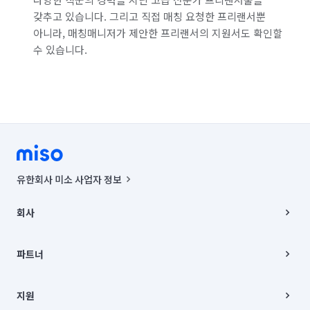
갖추고 있습니다. 그리고 직접 매칭 요청한 프리랜서뿐
아니라, 매칭매니저가 제안한 프리랜서의 지원서도 확인할
수 있습니다.
유한회사 미소 사업자 정보
사업자등록번호 : 291-87-00271 | 인허가번호 : 2016-3220163-14-5-
00019 |
회사
통신판매신고번호 : 2024-서울종로-1400(공정거래위원회 정보) |
대표이사 : CHING VICTOR COLUMBIA RHEE
회사소개
주소 | 본사: 서울특별시 종로구 율곡로 6(중학동, 트윈트리빌딩) B동 5층
채용
파트너
컨택센터 : 서울특별시 종로구 수송동 율곡로 24, 7층, 8층 미소
블로그
유한회사 미소는 통신판매중개자이며, 통신판매의 당사자가 아닙니다.
파트너 지원
상품, 상품정보, 거래에 관한 의무와 책임은 거래당사자에게 있습니다.
이사
지원
언론 보도 관련 문의:
contact@getmiso.com
이사 청소/입주 청소