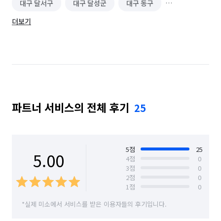
대구 달서구
대구 달성군
대구 동구
더보기
대구 북구
대구 서구
대구 수성구
대구 중구
파트너 서비스의 전체 후기
25
5
점
25
5.00
4
점
0
3
점
0
2
점
0
1
점
0
*실제 미소에서 서비스를 받은 이용자들의 후기입니다.