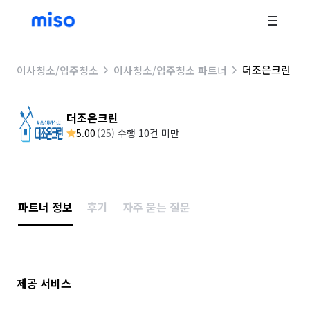
더조은크린
이사청소/입주청소
이사청소/입주청소 파트너
더조은크린
5.00
(
25
)
수행 10건 미만
파트너 정보
후기
자주 묻는 질문
제공 서비스