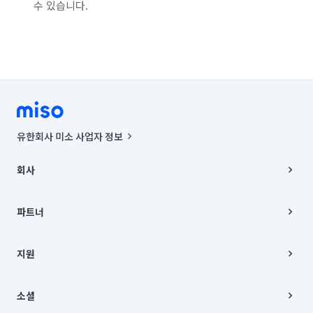
수 있습니다.
유한회사 미소 사업자 정보
사업자등록번호 : 291-87-00271 | 인허가번호 : 2016-3220163-14-5-
00019 |
회사
통신판매신고번호 : 2024-서울종로-1400(공정거래위원회 정보) |
대표이사 : CHING VICTOR COLUMBIA RHEE
회사소개
주소 | 본사: 서울특별시 종로구 율곡로 6(중학동, 트윈트리빌딩) B동 5층
채용
파트너
컨택센터 : 서울특별시 종로구 수송동 율곡로 24, 7층, 8층 미소
블로그
유한회사 미소는 통신판매중개자이며, 통신판매의 당사자가 아닙니다.
파트너 지원
상품, 상품정보, 거래에 관한 의무와 책임은 거래당사자에게 있습니다.
이사
지원
언론 보도 관련 문의:
contact@getmiso.com
이사 청소/입주 청소
대표번호: 1577-8808
고객센터
© 유한회사 미소. Miso, Inc. All Rights Reserved.
이용약관
소셜
개인정보처리방침