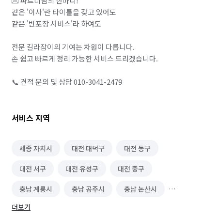
💌 파트너님의 한마디!

같은 '이사'란 타이틀을 갖고 있어도

같은 '반포장 서비스'라 하여도

전문 길라잡이의 기여는 차원이 다릅니다.

손 쉽고 빠르게 정리 가능한 서비스 드리겠습니다.

📞 견적 문의 및 상담 010-3041-2479
서비스 지역
세종 자치시
대전 대덕구
대전 동구
대전 서구
대전 유성구
대전 중구
충남 계룡시
충남 공주시
충남 논산시
더보기
충북 청주시 상당구
충북 청주시 서원구