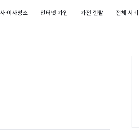
사·이사청소
인터넷 가입
가전 렌탈
전체 서비