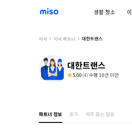
생활 청소
이
대한트랜스
이사
이사 파트너
대한트랜스
5.00
(
4
)
수행 10건 미만
파트너 정보
후기
자주 묻는 질문