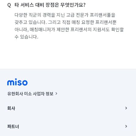
타 서비스 대비 장점은 무엇인가요?
다양한 직군의 경력을 지닌 고급 전문가 프리랜서풀을
갖추고 있습니다. 그리고 직접 매칭 요청한 프리랜서뿐
아니라, 매칭매니저가 제안한 프리랜서의 지원서도 확인할
수 있습니다.
유한회사 미소 사업자 정보
사업자등록번호 : 291-87-00271 | 인허가번호 : 2016-3220163-14-5-
00019 |
회사
통신판매신고번호 : 2024-서울종로-1400(공정거래위원회 정보) |
대표이사 : CHING VICTOR COLUMBIA RHEE
회사소개
주소 | 본사: 서울특별시 종로구 율곡로 6(중학동, 트윈트리빌딩) B동 5층
채용
파트너
컨택센터 : 서울특별시 종로구 수송동 율곡로 24, 7층, 8층 미소
블로그