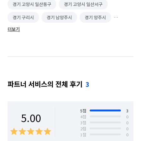
경기 고양시 일산동구
경기 고양시 일산서구
경기 구리시
경기 남양주시
경기 양주시
더보기
서울 강남구
서울 강동구
서울 강북구
서울 관악구
서울 광진구
서울 노원구
서울 도봉구
서울 동대문구
서울 마포구
서울 서대문구
서울 서초구
서울 성동구
파트너 서비스의 전체 후기
3
서울 성북구
서울 송파구
서울 은평구
서울 종로구
서울 중구
서울 중랑구
5
점
3
5.00
4
점
0
3
점
0
2
점
0
1
점
0