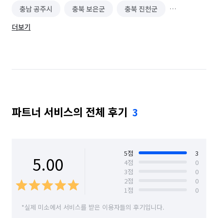
충남 공주시
충북 보은군
충북 진천군
더보기
충북 청주시 상당구
충북 청주시 서원구
충북 청주시 청원구
충북 청주시 흥덕구
파트너 서비스의 전체 후기
3
5
점
3
5.00
4
점
0
3
점
0
2
점
0
1
점
0
*실제 미소에서 서비스를 받은 이용자들의 후기입니다.