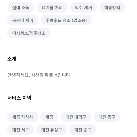
실내 소독
폐기물 처리
악취 제거
해충방역
곰팡이 제거
주방후드 청소 (업소용)
이사청소/입주청소
소개
안녕하세요. 김선화 파트너입니다.
서비스 지역
세종 자치시
세종
대전 대덕구
대전 동구
대전 서구
대전 유성구
대전 중구