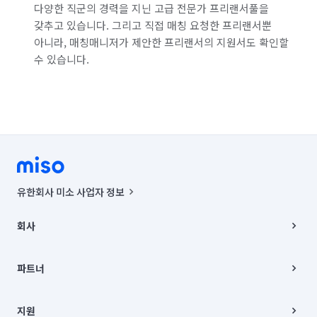
다양한 직군의 경력을 지닌 고급 전문가 프리랜서풀을
갖추고 있습니다. 그리고 직접 매칭 요청한 프리랜서뿐
아니라, 매칭매니저가 제안한 프리랜서의 지원서도 확인할
수 있습니다.
유한회사 미소 사업자 정보
사업자등록번호 : 291-87-00271 | 인허가번호 : 2016-3220163-14-5-
00019 |
회사
통신판매신고번호 : 2024-서울종로-1400(공정거래위원회 정보) |
대표이사 : CHING VICTOR COLUMBIA RHEE
회사소개
주소 | 본사: 서울특별시 종로구 율곡로 6(중학동, 트윈트리빌딩) B동 5층
채용
파트너
컨택센터 : 서울특별시 종로구 수송동 율곡로 24, 7층, 8층 미소
블로그
유한회사 미소는 통신판매중개자이며, 통신판매의 당사자가 아닙니다.
파트너 지원
상품, 상품정보, 거래에 관한 의무와 책임은 거래당사자에게 있습니다.
이사
지원