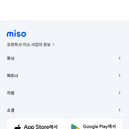
유한회사 미소 사업자 정보
사업자등록번호 : 291-87-00271 | 인허가번호 : 2016-3220163-14-5-
00019 |
회사
통신판매신고번호 : 2024-서울종로-1400(공정거래위원회 정보) |
대표이사 : CHING VICTOR COLUMBIA RHEE
회사소개
주소 | 본사: 서울특별시 종로구 율곡로 6(중학동, 트윈트리빌딩) B동 5층
채용
파트너
컨택센터 : 서울특별시 종로구 수송동 율곡로 24, 7층, 8층 미소
블로그
유한회사 미소는 통신판매중개자이며, 통신판매의 당사자가 아닙니다.
파트너 지원
상품, 상품정보, 거래에 관한 의무와 책임은 거래당사자에게 있습니다.
이사
지원
언론 보도 관련 문의:
contact@getmiso.com
이사 청소/입주 청소
대표번호: 1577-8808
고객센터
© 유한회사 미소. Miso, Inc. All Rights Reserved.
이용약관
소셜
개인정보처리방침
파트너 위치정보 이용약관
링크드인
문의하기
유튜브