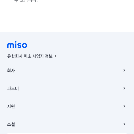
유한회사 미소 사업자 정보
사업자등록번호 : 291-87-00271 | 인허가번호 : 2016-3220163-14-5-
00019 |
회사
통신판매신고번호 : 2024-서울종로-1400(공정거래위원회 정보) |
대표이사 : CHING VICTOR COLUMBIA RHEE
회사소개
주소 | 본사: 서울특별시 종로구 율곡로 6(중학동, 트윈트리빌딩) B동 5층
채용
파트너
컨택센터 : 서울특별시 종로구 수송동 율곡로 24, 7층, 8층 미소
블로그
유한회사 미소는 통신판매중개자이며, 통신판매의 당사자가 아닙니다.
파트너 지원
상품, 상품정보, 거래에 관한 의무와 책임은 거래당사자에게 있습니다.
이사
지원
언론 보도 관련 문의:
contact@getmiso.com
이사 청소/입주 청소
대표번호: 1577-8808
고객센터
© 유한회사 미소. Miso, Inc. All Rights Reserved.
이용약관
소셜
개인정보처리방침