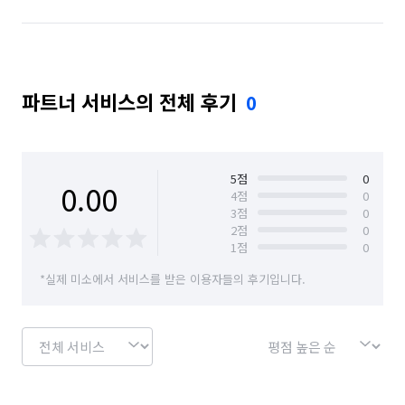
파트너 서비스의 전체 후기
0
5
점
0
0.00
4
점
0
3
점
0
2
점
0
1
점
0
*실제 미소에서 서비스를 받은 이용자들의 후기입니다.