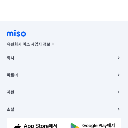
유한회사 미소 사업자 정보
사업자등록번호 : 291-87-00271 | 인허가번호 : 2016-3220163-14-5-
00019 |
회사
통신판매신고번호 : 2024-서울종로-1400(공정거래위원회 정보) |
대표이사 : CHING VICTOR COLUMBIA RHEE
회사소개
주소 | 본사: 서울특별시 종로구 율곡로 6(중학동, 트윈트리빌딩) B동 5층
채용
파트너
컨택센터 : 서울특별시 종로구 수송동 율곡로 24, 7층, 8층 미소
블로그
유한회사 미소는 통신판매중개자이며, 통신판매의 당사자가 아닙니다.
파트너 지원
상품, 상품정보, 거래에 관한 의무와 책임은 거래당사자에게 있습니다.
이사
지원
언론 보도 관련 문의:
contact@getmiso.com
이사 청소/입주 청소
대표번호: 1577-8808
고객센터
© 유한회사 미소. Miso, Inc. All Rights Reserved.
이용약관
소셜
개인정보처리방침
파트너 위치정보 이용약관
링크드인
문의하기
유튜브