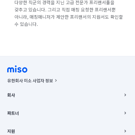
다양한 직군의 경력을 지닌 고급 전문가 프리랜서풀을
갖추고 있습니다. 그리고 직접 매칭 요청한 프리랜서뿐
아니라, 매칭매니저가 제안한 프리랜서의 지원서도 확인할
수 있습니다.
유한회사 미소 사업자 정보
사업자등록번호 : 291-87-00271 | 인허가번호 : 2016-3220163-14-5-
00019 |
회사
통신판매신고번호 : 2024-서울종로-1400(공정거래위원회 정보) |
대표이사 : CHING VICTOR COLUMBIA RHEE
회사소개
주소 | 본사: 서울특별시 종로구 율곡로 6(중학동, 트윈트리빌딩) B동 5층
채용
파트너
컨택센터 : 서울특별시 종로구 수송동 율곡로 24, 7층, 8층 미소
블로그
유한회사 미소는 통신판매중개자이며, 통신판매의 당사자가 아닙니다.
파트너 지원
상품, 상품정보, 거래에 관한 의무와 책임은 거래당사자에게 있습니다.
이사
지원
언론 보도 관련 문의:
contact@getmiso.com