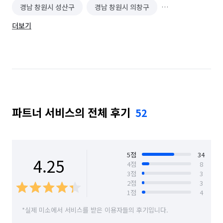
경남 창원시 성산구
경남 창원시 의창구
더보기
경남 창원시 진해구
부산 강서구
부산 금정구
부산 기장군
부산 남구
부산 동구
부산 동래구
부산 부산진구
부산 북구
부산 사상구
부산 사하구
부산 서구
파트너 서비스의 전체 후기
52
부산 수영구
부산 연제구
부산 영도구
부산 중구
부산 해운대구
5
점
34
4.25
4
점
8
3
점
3
2
점
3
1
점
4
*실제 미소에서 서비스를 받은 이용자들의 후기입니다.