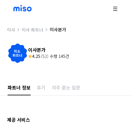
이사본가
이사
이사 파트너
이사본가
4.25
(
52
)
수행 145건
파트너 정보
후기
자주 묻는 질문
제공 서비스