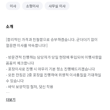
이사
소형이사
사무실 이사
소개
[합리적인 가격과 친절함으로 승부하겠습니다. 군더더기 없이 
깔끔한 이사를 약속합니다!]

- 방문견적 진행하는 담당자가 당일 현장에 투입되어 이행사항을 
꼼꼼히 체크합니다

- 포장이사로 진행 시 마무리 기본 청소 진행해드리겠습니다

- 모든 잔짐은 2중 포장을 진행하여 위생적 이사품질을 기대하실 
수 있습니다

- 바닥 보양작업 철저, 덧신 착용

🚫 사전에 협의하지 않은 당일 추가요금 없음 

더보기
💉 현장 투입 인원 백신 접종 완료
