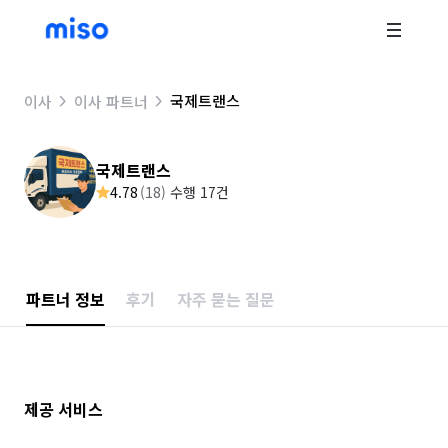
국제트랜스
이사
이사 파트너
국제트랜스
4.78
(
18
)
수행 17건
파트너 정보
후기
자주 묻는 질문
제공 서비스