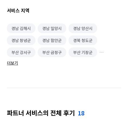
✅ 방문 견적, 상담 담당자가 현장에 직접 투입

🧱 바닥보호를 위해 보강 자재 사용

서비스 지역
📦 파손 방지를 위한 이중 포장 제공

👩‍🦯 이사 후 간단한 청소서비스 제공 가능

🎀 깔끔하고 안전한 포장자재 사용 

경남 김해시
경남 밀양시
경남 양산시
📺 벽걸이 TV 설치 가능(대리석,타일 등 제외)

경남 창녕군
경남 함안군
경북 청도군
🧦 깨끗한 이사를 위한 덧신 착용

⚙️ 에어컨 분리 서비스 제공 가능

부산 강서구
부산 금정구
부산 기장군
🪄 냉장고 청소 서비스 제공 가능

🔧 커튼 및 부착물 설치 가능

더보기
부산 남구
부산 동구
부산 동래구
🧊 식품은 아이스박스에 따로 포장 

🦺 작업자 모두 유니폼 착용

부산 부산진구
부산 북구
부산 사상구
부산 사하구
부산 서구
부산 수영구
부산 연제구
부산 영도구
부산 중구
파트너 서비스의 전체 후기
18
부산 해운대구
울산 남구
울산 울주군