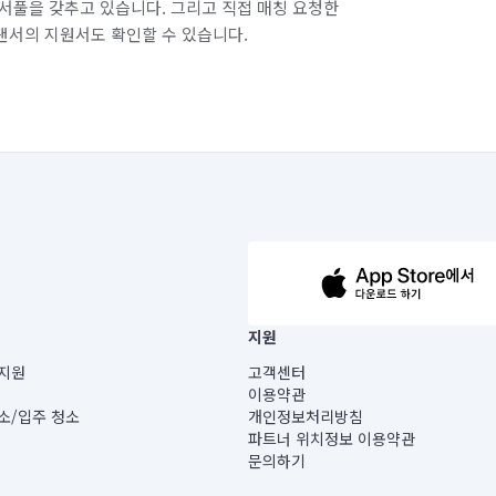
서풀을 갖추고 있습니다. 그리고 직접 매칭 요청한
랜서의 지원서도 확인할 수 있습니다.
63-14-5-00019 |
지원
보) |
지원
고객센터
빌딩) B동 5층
이용약관
 미소
소/입주 청소
개인정보처리방침
 아닙니다.
파트너 위치정보 이용약관
게 있습니다.
문의하기