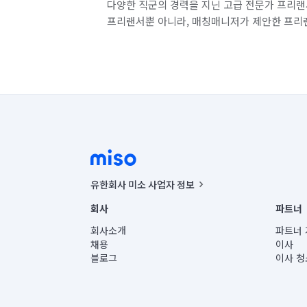
다양한 직군의 경력을 지닌 고급 전문가 프리랜
프리랜서뿐 아니라, 매칭매니저가 제안한 프리
유한회사 미소 사업자 정보
사업자등록번호 : 291-87-00271 | 인허가번호 : 2016-32201
회사
파트너
통신판매신고번호 : 2024-서울종로-1400(공정거래위원회 정
대표이사 : CHING VICTOR COLUMBIA RHEE
회사소개
파트너 
주소 | 본사: 서울특별시 종로구 율곡로 6(중학동, 트윈트리
채용
이사
컨택센터 : 서울특별시 종로구 수송동 율곡로 24, 7층, 8층
블로그
이사 청
유한회사 미소는 통신판매중개자이며, 통신판매의 당사자가
상품, 상품정보, 거래에 관한 의무와 책임은 거래당사자에
언론 보도 관련 문의:
contact@getmiso.com