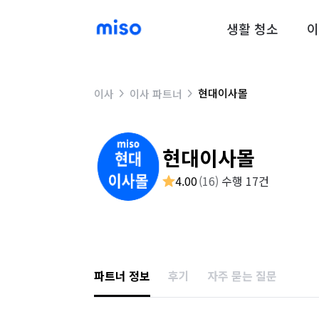
생활 청소
이
현대이사몰
이사
이사 파트너
현대이사몰
4.00
(
16
)
수행 17건
파트너 정보
후기
자주 묻는 질문