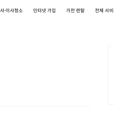
사·이사청소
인터넷 가입
가전 렌탈
전체 서비