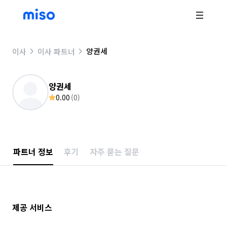
양권세
이사
이사 파트너
양권세
0.00
(
0
)
파트너 정보
후기
자주 묻는 질문
제공 서비스