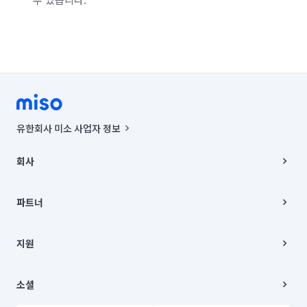
유한회사 미소 사업자 정보
사업자등록번호 : 291-87-00271 | 인허가번호 : 2016-3220163-14-5-
00019 |
회사
통신판매신고번호 : 2024-서울종로-1400(공정거래위원회 정보) |
대표이사 : CHING VICTOR COLUMBIA RHEE
회사소개
주소 | 본사: 서울특별시 종로구 율곡로 6(중학동, 트윈트리빌딩) B동 5층
채용
파트너
컨택센터 : 서울특별시 종로구 수송동 율곡로 24, 7층, 8층 미소
블로그
유한회사 미소는 통신판매중개자이며, 통신판매의 당사자가 아닙니다.
파트너 지원
상품, 상품정보, 거래에 관한 의무와 책임은 거래당사자에게 있습니다.
이사
지원
언론 보도 관련 문의:
contact@getmiso.com
이사 청소/입주 청소
대표번호: 1577-8808
고객센터
© 유한회사 미소. Miso, Inc. All Rights Reserved.
이용약관
소셜
개인정보처리방침