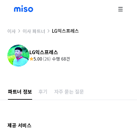
LG익스프레스
이사
이사 파트너
LG익스프레스
5.00
(
26
)
수행 68건
파트너 정보
후기
자주 묻는 질문
제공 서비스