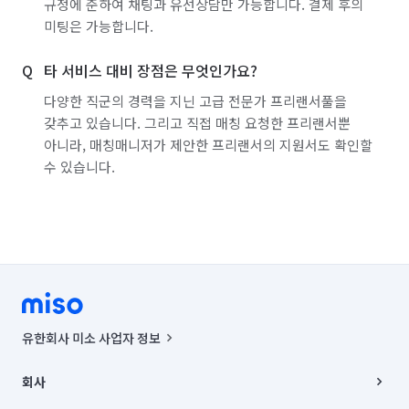
규정에 준하여 채팅과 유선상담만 가능합니다. 결제 후의
미팅은 가능합니다.
타 서비스 대비 장점은 무엇인가요?
다양한 직군의 경력을 지닌 고급 전문가 프리랜서풀을
갖추고 있습니다. 그리고 직접 매칭 요청한 프리랜서뿐
아니라, 매칭매니저가 제안한 프리랜서의 지원서도 확인할
수 있습니다.
유한회사 미소 사업자 정보
사업자등록번호 : 291-87-00271 | 인허가번호 : 2016-3220163-14-5-
00019 |
회사
통신판매신고번호 : 2024-서울종로-1400(공정거래위원회 정보) |