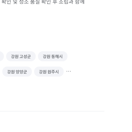
확인 및 청소 품질 확인 후 조립과 함께

강원 고성군
강원 동해시
강원 양양군
강원 원주시
강원 홍천군
강원 화천군
덕양구
경기 고양시 일산동구
 광명시
경기 광주시
경기 구리시