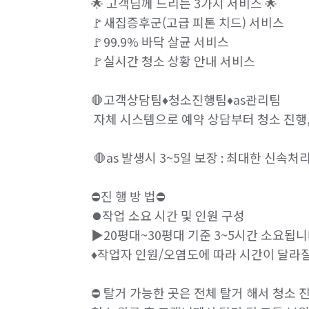
🌟 고객님께 드리는 3가지 서비스 🌟 

🚩새집증후군(고급 피톤 치드) 서비스 

🚩99.9% 바닥 살균 서비스 

🚩실시간 청소 상황 안내 서비스 

🛑고객상담팀♦️청소진행팀♦️as관리팀

 자체 시스템으로 예약 상담부터 청소 진행
 🛑as 발생시 3~5일 보장 : 최대한 신속처
⛔️진 행 방 법⛔️

⏺작업 소요 시간 및 인원 구성

▶️20평대~30평대 기준 3~5시간 소요됩니
♦️작업자 인원/오염도에 따라 시간이 달라
⛔️ 탈거 가능한 곳은 전체 탈거 해서 청소 진