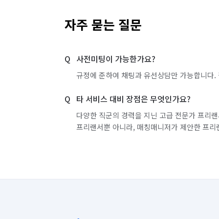
서울 동대문구
서울 동작구
서울 마포구
자주 묻는 질문
서울 성동구
서울 성북구
서울 송파구
사전미팅이 가능한가요?
서울 용산구
서울 은평구
서울 종로구
규정에 준하여 채팅과 유선상담만 가능합니다. 
인천 계양구
인천 남구
인천 남동구
타 서비스 대비 장점은 무엇인가요?
인천 연수구
경기 화성시 동탄구
경기 
다양한 직군의 경력을 지닌 고급 전문가 프리랜
프리랜서뿐 아니라, 매칭매니저가 제안한 프리
경기 화성시 병점구