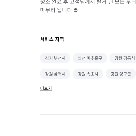
청소 완료 후 고객님께서 탈거 된 모든 부위 
마무리 됩니다 ⛔️
서비스 지역
경기 부천시
인천 미추홀구
강원 강릉시
강원 삼척시
강원 속초시
강원 양구군
더보기
강원 인제군
강원 철원군
강원 춘천시
강원 횡성군
경기 가평군
경기 고양시 
경기 고양시 일산서구
경기 과천시
경기