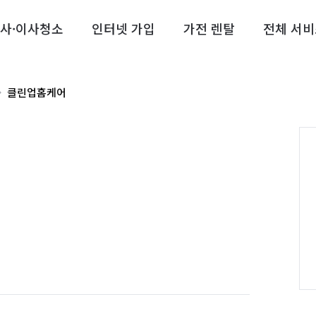
사·이사청소
인터넷 가입
가전 렌탈
전체 서비
클린업홈케어