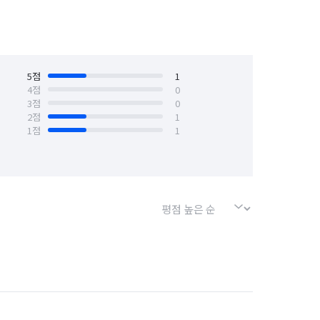
경기 동두천시
경기 성남시 분당구
경기 수원시 권선구
경기 수원시 영통구
경기 시흥시
5
점
경기 안산시 단원구
1
4
점
0
3
점
0
경기 안양시 만안구
경기 양주시
2
점
1
1
점
1
경기 용인시 기흥구
경기 의왕시
경기 의정부시
경기 하남시
경기 화성시
서울 강서구
서울 관악구
서울 노원구
서울 도봉구