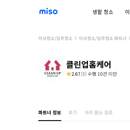
생활 청소
이
이사청소/입주청소
이사청소/입주청소 파트너
클린업홈케어
2.67
(
3
)
수행 10건 미만
파트너 정보
후기
자주 묻는 질문