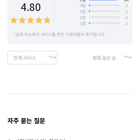
4.80
4
점
2
3
점
2
서울 마포구
서울 서대문구
서울 서초구
2
점
0
1
점
2
서울 성동구
서울 성북구
서울 송파구
*실제 미소에서 서비스를 받은 이용자들의 후기입니다.
서울 양천구
서울 영등포구
서울 용산구
서울 은평구
서울 종로구
서울 중구
서울 중랑구
자주 묻는 질문