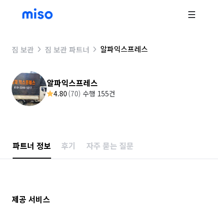
알파익스프레스
짐 보관
짐 보관 파트너
알파익스프레스
4.80
(
70
)
수행 155건
파트너 정보
후기
자주 묻는 질문
제공 서비스