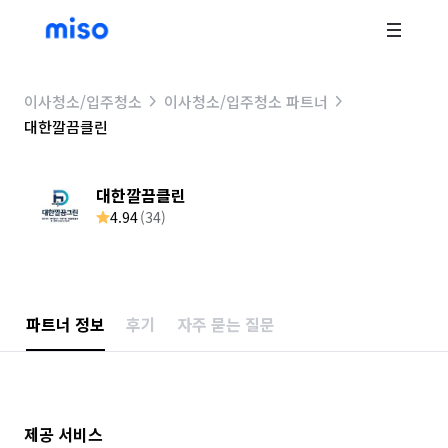
이사청소/입주청소
이사청소/입주청소 파트너
대한깔끔클린
대한깔끔클린
4.94
(
34
)
파트너 정보
후기
자주 묻는 질문
제공 서비스