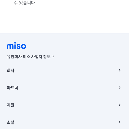
수 있습니다.
유한회사 미소 사업자 정보
사업자등록번호 : 291-87-00271 | 인허가번호 : 2016-3220163-14-5-
00019 |
회사
통신판매신고번호 : 2024-서울종로-1400(공정거래위원회 정보) |
대표이사 : CHING VICTOR COLUMBIA RHEE
회사소개
주소 | 본사: 서울특별시 종로구 율곡로 6(중학동, 트윈트리빌딩) B동 5층
채용
파트너
컨택센터 : 서울특별시 종로구 수송동 율곡로 24, 7층, 8층 미소
블로그
유한회사 미소는 통신판매중개자이며, 통신판매의 당사자가 아닙니다.
파트너 지원
상품, 상품정보, 거래에 관한 의무와 책임은 거래당사자에게 있습니다.
이사
지원
언론 보도 관련 문의:
contact@getmiso.com
이사 청소/입주 청소
대표번호: 1577-8808
고객센터
© 유한회사 미소. Miso, Inc. All Rights Reserved.
이용약관
소셜
개인정보처리방침