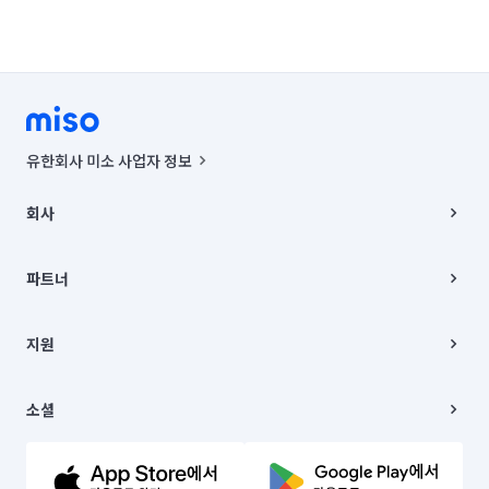
유한회사 미소 사업자 정보
사업자등록번호 : 291-87-00271 | 인허가번호 : 2016-3220163-14-5-
00019 |
회사
통신판매신고번호 : 2024-서울종로-1400(공정거래위원회 정보) |
대표이사 : CHING VICTOR COLUMBIA RHEE
회사소개
주소 | 본사: 서울특별시 종로구 율곡로 6(중학동, 트윈트리빌딩) B동 5층
채용
파트너
컨택센터 : 서울특별시 종로구 수송동 율곡로 24, 7층, 8층 미소
블로그
유한회사 미소는 통신판매중개자이며, 통신판매의 당사자가 아닙니다.
파트너 지원
상품, 상품정보, 거래에 관한 의무와 책임은 거래당사자에게 있습니다.
이사
지원
언론 보도 관련 문의:
contact@getmiso.com
이사 청소/입주 청소
대표번호: 1577-8808
고객센터
© 유한회사 미소. Miso, Inc. All Rights Reserved.
이용약관
소셜
개인정보처리방침
파트너 위치정보 이용약관
링크드인
문의하기
유튜브