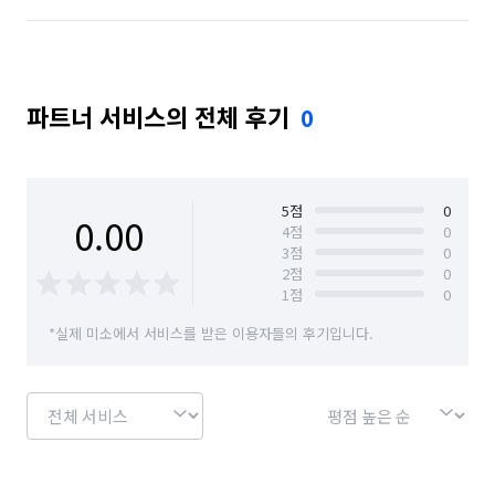
서울 동대문구
서울 동작구
서울 마포구
서울 서대문구
서울 서초구
서울 성동구
파트너 서비스의 전체 후기
0
서울 성북구
서울 송파구
서울 양천구
서울 영등포구
서울 용산구
서울 은평구
서울 종로구
서울 중구
서울 중랑구
5
점
0
0.00
4
점
0
3
점
0
2
점
0
1
점
0
*실제 미소에서 서비스를 받은 이용자들의 후기입니다.