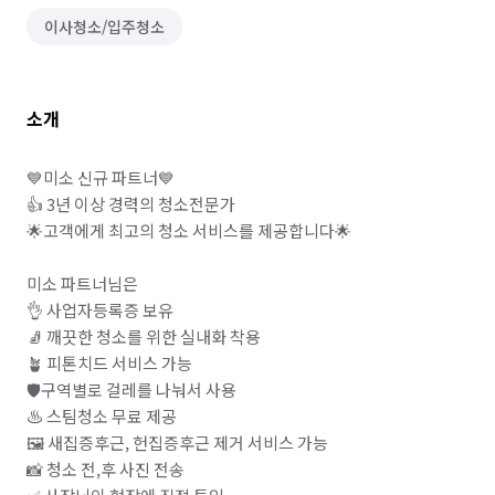
이사청소/입주청소
소개
💙미소 신규 파트너💙

👍 3년 이상 경력의 청소전문가

🌟고객에게 최고의 청소 서비스를 제공합니다🌟

미소 파트너님은

👌 사업자등록증 보유 

🧦 깨끗한 청소를 위한 실내화 착용

🪴 피톤치드 서비스 가능 

🛡️구역별로 걸레를 나눠서 사용

♨️ 스팀청소 무료 제공

🖼️ 새집증후근, 헌집증후근 제거 서비스 가능 

📸 청소 전,후 사진 전송 
