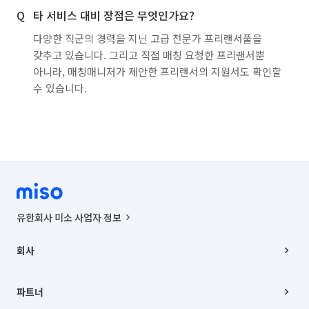
타 서비스 대비 장점은 무엇인가요?
다양한 직군의 경력을 지닌 고급 전문가 프리랜서풀을
갖추고 있습니다. 그리고 직접 매칭 요청한 프리랜서뿐
아니라, 매칭매니저가 제안한 프리랜서의 지원서도 확인할
수 있습니다.
유한회사 미소 사업자 정보
사업자등록번호 : 291-87-00271 | 인허가번호 : 2016-3220163-14-5-
00019 |
회사
통신판매신고번호 : 2024-서울종로-1400(공정거래위원회 정보) |
대표이사 : CHING VICTOR COLUMBIA RHEE
회사소개
주소 | 본사: 서울특별시 종로구 율곡로 6(중학동, 트윈트리빌딩) B동 5층
채용
파트너
컨택센터 : 서울특별시 종로구 수송동 율곡로 24, 7층, 8층 미소
블로그