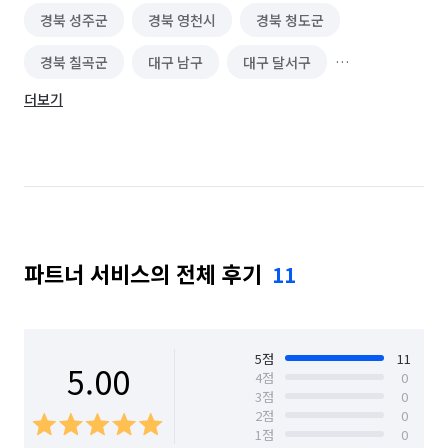
경북 성주군
경북 영천시
경북 청도군
경북 칠곡군
대구 남구
대구 달서구
더보기
대구 달성군
대구 동구
대구 북구
대구 서구
대구 수성구
대구 중구
파트너 서비스의 전체 후기
11
5
점
11
5.00
4
점
0
3
점
0
2
점
0
1
점
0