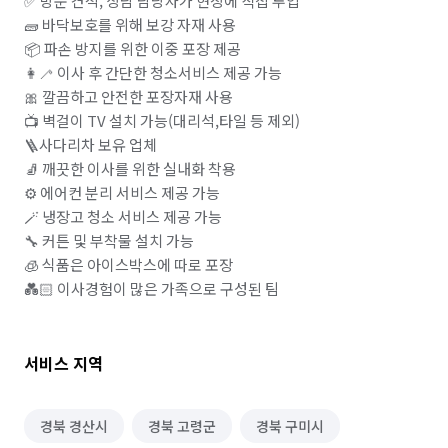
✅ 방문 견적, 상담 담당자가 현장에 직접 투입

🧱 바닥보호를 위해 보강 자재 사용

📦 파손 방지를 위한 이중 포장 제공

👩‍🦯 이사 후 간단한 청소서비스 제공 가능

🎀 깔끔하고 안전한 포장자재 사용 

📺 벽걸이 TV 설치 가능(대리석,타일 등 제외)

🪜사다리차 보유 업체 

🧦 깨끗한 이사를 위한 실내화 착용

⚙️ 에어컨 분리 서비스 제공 가능

🪄 냉장고 청소 서비스 제공 가능

🔧 커튼 및 부착물 설치 가능

🧊 식품은 아이스박스에 따로 포장 

💑🏻 이사경험이 많은 가족으로 구성된 팀
서비스 지역
경북 경산시
경북 고령군
경북 구미시