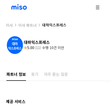
대하익스프레스
이사
이사 파트너
대하익스프레스
5.00
(
11
)
수행 10건 미만
파트너 정보
후기
자주 묻는 질문
제공 서비스