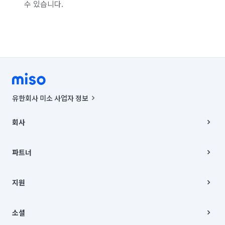
수 있습니다.
경기 부천시 소사구
경기 부천시 원미구
경기 부천시 오정구
경기 화성시 동탄구
경기 화성시 효행구
경기 화성시 만세구
경기 화성시 병점구
유한회사 미소 사업자 정보
사업자등록번호 : 291-87-00271 | 인허가번호 : 2016-3220163-14-5-
00019 |
회사
통신판매신고번호 : 2024-서울종로-1400(공정거래위원회 정보) |
대표이사 : CHING VICTOR COLUMBIA RHEE
회사소개
주소 | 본사: 서울특별시 종로구 율곡로 6(중학동, 트윈트리빌딩) B동 5층
채용
파트너
컨택센터 : 서울특별시 종로구 수송동 율곡로 24, 7층, 8층 미소
블로그
유한회사 미소는 통신판매중개자이며, 통신판매의 당사자가 아닙니다.
파트너 지원
상품, 상품정보, 거래에 관한 의무와 책임은 거래당사자에게 있습니다.
이사
지원
언론 보도 관련 문의:
contact@getmiso.com
이사 청소/입주 청소
대표번호: 1577-8808
고객센터
© 유한회사 미소. Miso, Inc. All Rights Reserved.
이용약관
소셜
개인정보처리방침