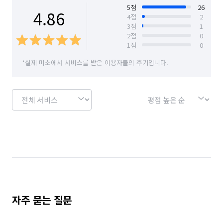
경기 안산시 상록구
경기 안성시
5
점
26
4.86
4
점
2
3
점
1
경기 안양시 동안구
경기 안양시 만안구
2
점
0
1
점
0
경기 양주시
경기 양평군
경기 여주시
*실제 미소에서 서비스를 받은 이용자들의 후기입니다.
경기 연천군
경기 오산시
경기 용인시 기흥구
경기 용인시 수지구
경기 용인시 처인구
경기 의왕시
경기 의정부시
경기 이천시
경기 파주시
경기 평택시
경기 포천시
경기 하남시
서울 강남구
서울 강동구
서울 강북구
서울 강서구
서울 관악구
서울 광진구
서울 구로구
서울 금천구
자주 묻는 질문
서울 노원구
서울 도봉구
서울 동대문구