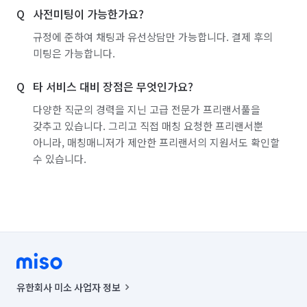
사전미팅이 가능한가요?
서울 동작구
서울 마포구
서울 서대문구
규정에 준하여 채팅과 유선상담만 가능합니다. 결제 후의
서울 서초구
서울 성동구
서울 성북구
미팅은 가능합니다.
서울 송파구
서울 양천구
서울 영등포구
타 서비스 대비 장점은 무엇인가요?
서울 용산구
서울 은평구
서울 종로구
다양한 직군의 경력을 지닌 고급 전문가 프리랜서풀을
갖추고 있습니다. 그리고 직접 매칭 요청한 프리랜서뿐
서울 중구
서울 중랑구
인천 강화군
아니라, 매칭매니저가 제안한 프리랜서의 지원서도 확인할
수 있습니다.
인천 계양구
인천 남구
인천 남동구
인천 동구
인천 부평구
인천 서구
인천 연수구
인천 옹진군
인천 중구
경기 부천시 소사구
유한회사 미소 사업자 정보
사업자등록번호 : 291-87-00271 | 인허가번호 : 2016-3220163-14-5-