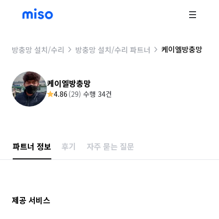
케이엘방충망
방충망 설치/수리
방충망 설치/수리 파트너
케이엘방충망
4.86
(
29
)
수행 34건
파트너 정보
후기
자주 묻는 질문
제공 서비스