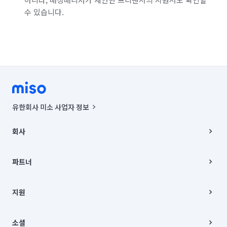
수 있습니다.
유한회사 미소 사업자 정보
사업자등록번호 : 291-87-00271 | 인허가번호 : 2016-3220163-14-5-
00019 |
회사
통신판매신고번호 : 2024-서울종로-1400(공정거래위원회 정보) |
대표이사 : CHING VICTOR COLUMBIA RHEE
회사소개
주소 | 본사: 서울특별시 종로구 율곡로 6(중학동, 트윈트리빌딩) B동 5층
채용
파트너
컨택센터 : 서울특별시 종로구 수송동 율곡로 24, 7층, 8층 미소
블로그
유한회사 미소는 통신판매중개자이며, 통신판매의 당사자가 아닙니다.
파트너 지원
상품, 상품정보, 거래에 관한 의무와 책임은 거래당사자에게 있습니다.
이사
지원
언론 보도 관련 문의:
contact@getmiso.com
이사 청소/입주 청소
대표번호: 1577-8808
고객센터
© 유한회사 미소. Miso, Inc. All Rights Reserved.
이용약관
소셜