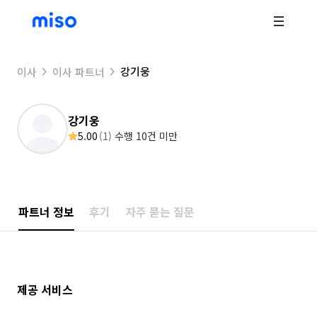
강기웅
이사
이사 파트너
강기웅
5.00
(
1
)
수행 10건 미만
파트너 정보
후기
자주 묻는 질문
제공 서비스