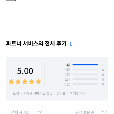
서울 마포구
서울 서대문구
서울 양천구
서울 은평구
서울 종로구
인천 계양구
인천 서구
파트너 서비스의 전체 후기
1
5
점
1
5.00
4
점
0
3
점
0
2
점
0
1
점
0
*실제 미소에서 서비스를 받은 이용자들의 후기입니다.